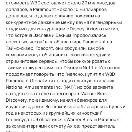
стоимость WBD составляет около 29 миллиардов
долларов, а Paramount - около 10 миллиардов
долларов, что делает слияние похожим на
конкурентное движение между двумя легендарными
студиями для конкуренции с Disney. Axios отметил,
что встреча Заслава и Бакиша "продолжалась
несколько часов" в штаб-квартире Paramount на
Таймс-сквер. Говорят, они обсудили, как обе
компании могут объединить свои киностудии и
стриминговые сервисы, чтобы конкурировать с
такими конкурентами, как Disney и Netflix. Источник
продолжает говорить, что "неясно, купит ли WBD
Paramount Global или ее родительскую компанию,
National Amusements Inc. (NAI)", но оба варианта
находятся на столе переговоров. Warner Bros.
Discovery, по-видимому, наняли банкиров для
изучения сделки. Вот какой способ завершить бурный
год в некоторых из крупнейших киностудий
Голливуда. io9 обратился к Warner Bros. и Paramount
за комментариями к отчету Axios; представитель