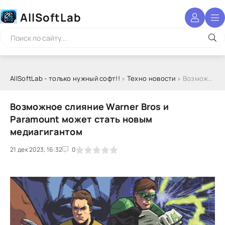
AllSoftLab
AllSoftLab - только нужный софт!!
»
Техно новости
» Возможное слияние Warner Bros и Paramount может стать новым медиагигантом
Возможное слияние Warner Bros и
Paramount может стать новым
медиагигантом
21 дек 2023, 16:32
1
2
3
4
5
0