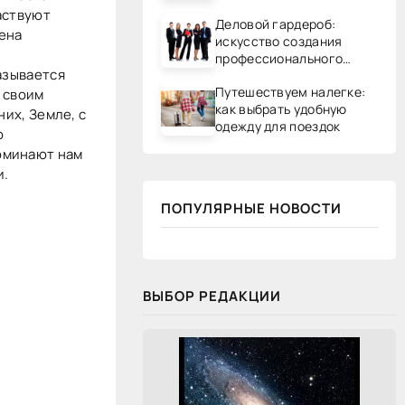
аствуют
Деловой гардероб:
лена
искусство создания
профессионального
азывается
образа
Путешествуем налегке:
 своим
как выбрать удобную
них, Земле, с
одежду для поездок
о
оминают нам
и.
ПОПУЛЯРНЫЕ НОВОСТИ
ВЫБОР РЕДАКЦИИ