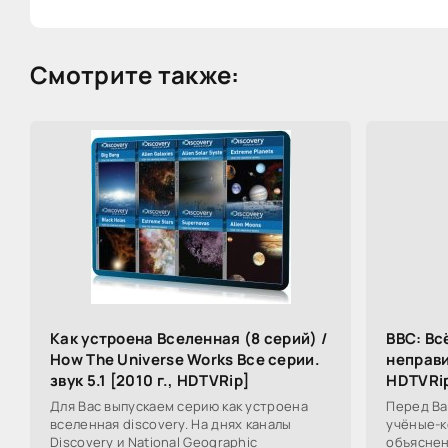
Смотрите также:
Как устроена Вселенная (8 серий) /
BBC: Вс
How The Universe Works Все серии.
неправи
звук 5.1 [2010 г., HDTVRip]
HDTVRi
Для Вас выпускаем серию как устроена
Перед Ва
вселенная discovery. На днях каналы
учёные-к
Discovery и National Geographic
объяснен