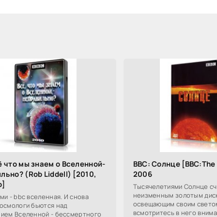
ё что мы знаем о Вселенной-
BBC: Солнце [BBC:The S
льно? (Rob Liddell) [2010,
2006
p]
Тысячелетиями Солнце сч
неизменным золотым дис
ми - bbc вселенная. И снова
освещающим своим светом
осмологи бьются над
всмотритесь в него внима
ием Вселенной - бессмертного