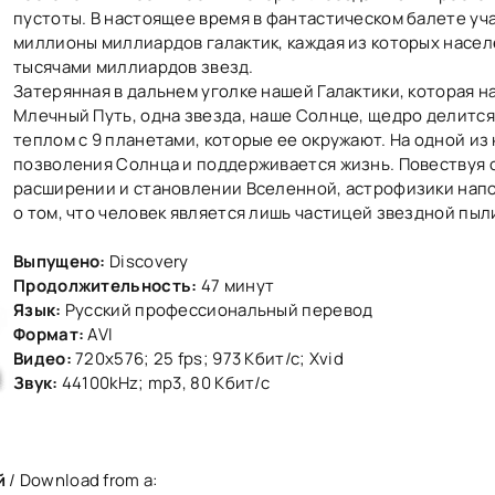
пустоты. В настоящее время в фантастическом балете уч
миллионы миллиардов галактик, каждая из которых насе
тысячами миллиардов звезд.
Затерянная в дальнем уголке нашей Галактики, которая н
Млечный Путь, одна звезда, наше Солнце, щедро делится
теплом с 9 планетами, которые ее окружают. На одной из 
позволения Солнца и поддерживается жизнь. Повествуя 
расширении и становлении Вселенной, астрофизики нап
о том, что человек является лишь частицей звездной пыл
Выпущено:
Discovery
Продолжительность:
47 минут
Язык:
Русский профессиональный перевод
Формат:
AVI
Видео:
720x576; 25 fps; 973 Кбит/с; Xvid
Звук:
44100kHz; mp3, 80 Кбит/с
й
/ Download from a: