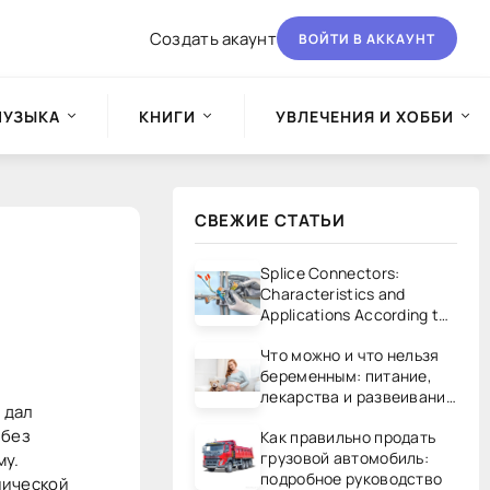
Создать акаунт
ВОЙТИ В АККАУНТ
МУЗЫКА
КНИГИ
УВЛЕЧЕНИЯ И ХОББИ
СВЕЖИЕ СТАТЬИ
Splice Connectors:
Characteristics and
Applications According to
UL/CSA Standards
Что можно и что нельзя
беременным: питание,
лекарства и развеивание
 дал
мифов
 без
Как правильно продать
грузовой автомобиль:
му.
подробное руководство
пической