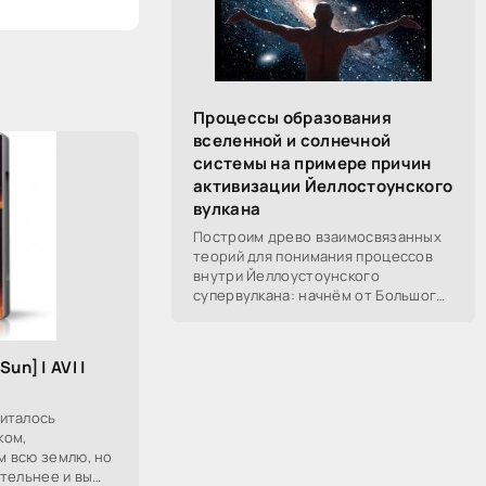
Процессы образования
вселенной и солнечной
системы на примере причин
активизации Йеллостоунского
вулкана
Построим древо взаимосвязанных
теорий для понимания процессов
внутри Йеллоустоунского
супервулкана: начнём от Большого
Взрыва, разберём процессы
построения вселенной, солнечной
системы в частности,
un] | AVI |
италось
ком,
 всю землю, но
тельнее и вы