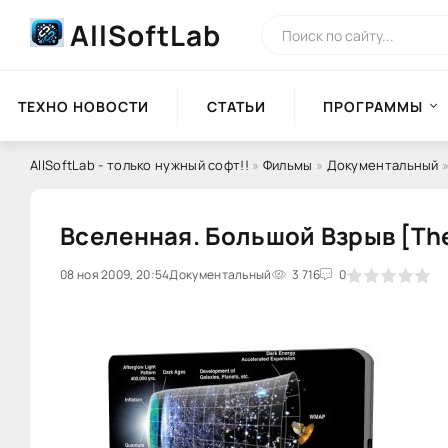
AllSoftLab
ТЕХНО НОВОСТИ
СТАТЬИ
ПРОГРАММЫ
AllSoftLab - только нужный софт!!
»
Фильмы
»
Документальный
»
Вселенная. Большой Взрыв [The U
08 ноя 2009, 20:54
0
Документальный
1
2
3
3 716
4
5
0