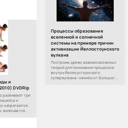
Процессы образования
вселенной и солнечной
системы на примере причин
активизации Йеллостоунского
вулкана
Построим древо взаимосвязанных
теорий для понимания процессов
внутри Йеллоустоунского
супервулкана: начнём от Большого
иды и
Взрыва, разберём процессы
2010) DVDRip
построения вселенной, солнечной
системы в частности,
о развивают три
рицепсы и
но напрягаются
о, включается
 в статическом