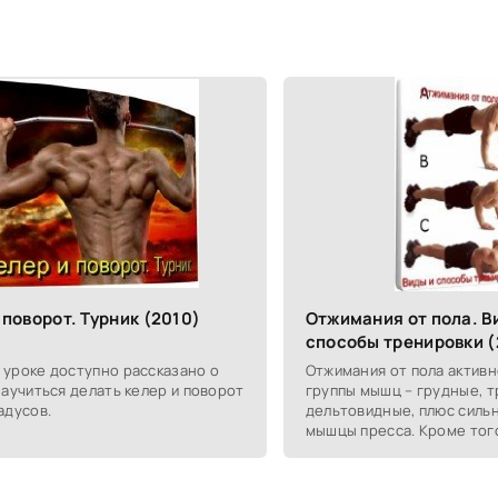
 поворот. Турник (2010)
Отжимания от пола. В
способы тренировки (
 уроке доступно рассказано о
Отжимания от пола активн
 научиться делать келер и поворот
группы мышц – грудные, т
адусов.
дельтовидные, плюс силь
мышцы пресса. Кроме тог
большое количество мышц
режиме для