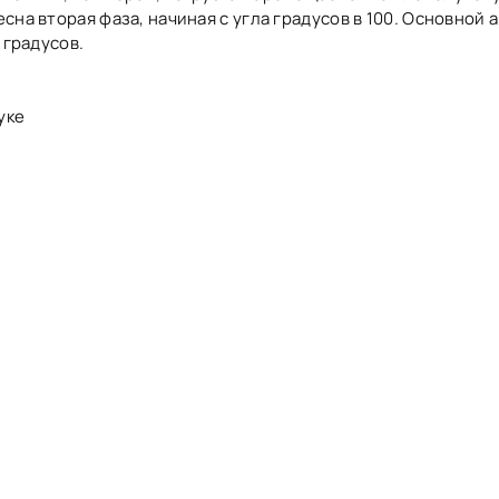
сна вторая фаза, начиная с угла градусов в 100. Основной 
 градусов.
уке