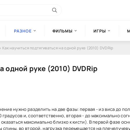
РАЗНОЕ
ФИЛЬМЫ
ИГРЫ
» Как научиться подтягиваться на одной руке (2010) DVDRip
а одной руке (2010) DVDRip
ние нужно разделить на две фазы: первая - из виса до по
0 градусов и, соответственно, вторая - до максимально сог
оказаться максимально близко к кисти). В первой фазе ос
 спины, во второй, нагрузка перемещается на плечелучеву