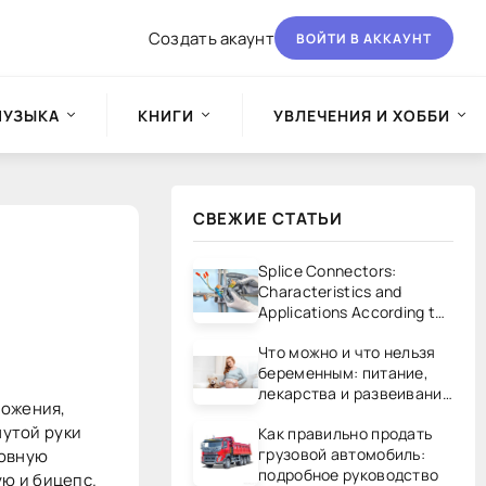
Создать акаунт
ВОЙТИ В АККАУНТ
МУЗЫКА
КНИГИ
УВЛЕЧЕНИЯ И ХОББИ
СВЕЖИЕ СТАТЬИ
Splice Connectors:
Characteristics and
Applications According to
UL/CSA Standards
Что можно и что нельзя
беременным: питание,
лекарства и развеивание
ложения,
мифов
нутой руки
Как правильно продать
грузовой автомобиль:
новную
подробное руководство
ю и бицепс.