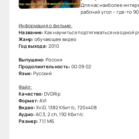
Для нас наиболее интере
рабочий угол – где-то 90
Информация о фильме:
Название:
Как научиться подтягиваться на одной р
Жанр:
обучающее видео
Год выхода:
2010
Выпущено:
Россия
Продолжительность:
00:09:02
Язык:
Русский
Файл:
Качество:
DVDRip
Формат:
AVI
Видео:
XviD, 1382 Кбит/с, 720x408
Аудио:
AC3, 2 ch, 192 Кбит/с
Размер:
71,1 МБ