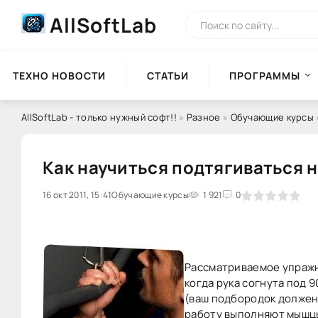
AllSoftLab
ТЕХНО НОВОСТИ
СТАТЬИ
ПРОГРАММЫ
AllSoftLab - только нужный софт!!
»
Разное
»
Обучающие курсы
Как научиться подтягиваться н
16 окт 2011, 15:41
0
Обучающие курсы
1
2
3
1 921
4
5
0
Рассматриваемое упражне
когда рука согнута под 9
(ваш подбородок должен 
работу выполняют мышцы