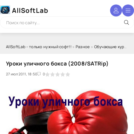
AllSoftLab
AllSoftLab - только нужный софт!!
»
Разное
»
Обучающие курсы
» 
Уроки уличного бокса (2008/SATRip)
27 июл 2011, 18:50
1
2
3
4
5
0