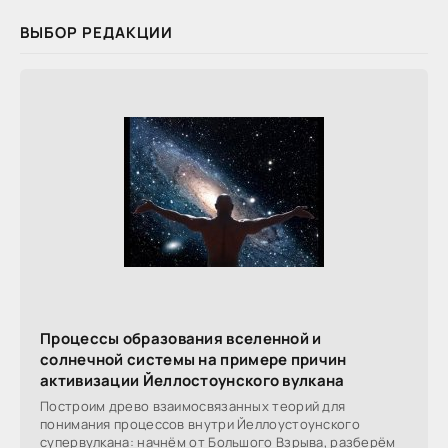
ВЫБОР РЕДАКЦИИ
Процессы образования вселенной и
солнечной системы на примере причин
активизации Йеллостоунского вулкана
Построим древо взаимосвязанных теорий для
понимания процессов внутри Йеллоустоунского
супервулкана: начнём от Большого Взрыва, разберём