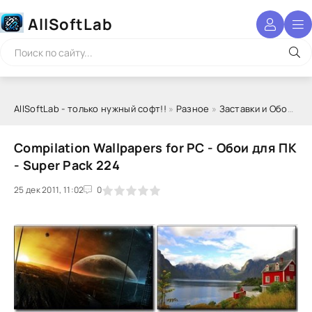
AllSoftLab
AllSoftLab - только нужный софт!!
»
Разное
»
Заставки и Обои
» Co
Compilation Wallpapers for PC - Обои для ПК
- Super Pack 224
25 дек 2011, 11:02
1
2
3
4
5
0