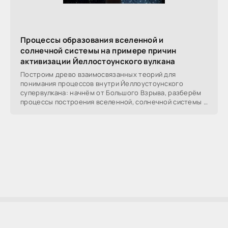
Процессы образования вселенной и
солнечной системы на примере причин
активизации Йеллостоунского вулкана
Построим древо взаимосвязанных теорий для
понимания процессов внутри Йеллоустоунского
супервулкана: начнём от Большого Взрыва, разберём
процессы построения вселенной, солнечной системы в
частности,
AllSoftLab