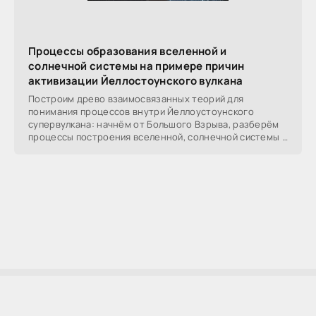
Процессы образования вселенной и
солнечной системы на примере причин
активизации Йеллостоунского вулкана
Построим древо взаимосвязанных теорий для
понимания процессов внутри Йеллоустоунского
супервулкана: начнём от Большого Взрыва, разберём
процессы построения вселенной, солнечной системы в
частности,
AllSoftLab