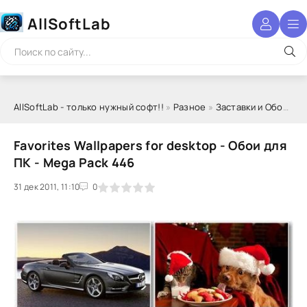
AllSoftLab
AllSoftLab - только нужный софт!!
»
Разное
»
Заставки и Обои
» Fa
Favorites Wallpapers for desktop - Обои для
ПК - Mega Pack 446
31 дек 2011, 11:10
1
2
3
4
5
0