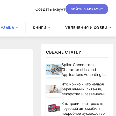
Создать акаунт
ВОЙТИ В АККАУНТ
МУЗЫКА
КНИГИ
УВЛЕЧЕНИЯ И ХОББИ
СВЕЖИЕ СТАТЬИ
Splice Connectors:
Characteristics and
Applications According to
UL/CSA Standards
Что можно и что нельзя
беременным: питание,
лекарства и развеивание
мифов
Как правильно продать
грузовой автомобиль:
подробное руководство