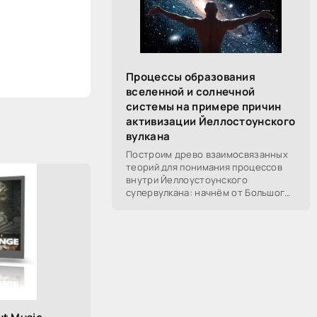
Процессы образования
вселенной и солнечной
системы на примере причин
активизации Йеллостоунского
вулкана
Построим древо взаимосвязанных
теорий для понимания процессов
внутри Йеллоустоунского
супервулкана: начнём от Большого
Взрыва, разберём процессы
построения вселенной, солнечной
системы в частности,