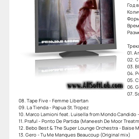
Год в
Коли
Форм
Врем
Разм
Трек
01. A
02. C
03. B
04. P
05. C
06. G
07. S
08. Tape Five - Femme Libertan
09. La Tienda - Papua St.Tropez
10. Marco Lamioni feat. Luisella from Mondo Candido
11. Praful - Ponto De Partida (Maneesh De Moor Treat
12. Bebo Best & The Super Lounge Orchestra - Baise 
13. Gero - Tu Me Manques Beaucoup (Original mix)