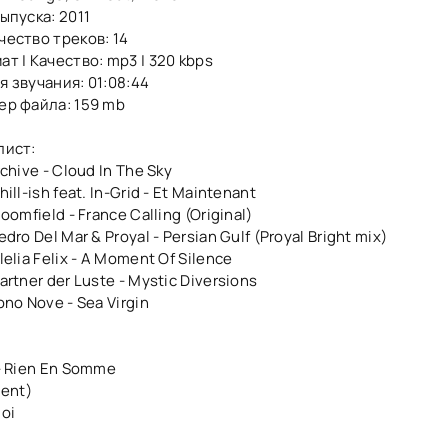
ыпуска: 2011
чество треков: 14
ат | Качество: mp3 | 320 kbps
я звучания: 01:08:44
ер файла: 159 mb
лист:
rchive - Cloud In The Sky
hill-ish feat. In-Grid - Et Maintenant
loomfield - France Calling (Original)
edro Del Mar & Proyal - Persian Gulf (Proyal Bright mix)
lelia Felix - A Moment Of Silence
artner der Luste - Mystic Diversions
ono Nove - Sea Virgin
 - Rien En Somme
ment)
Moi