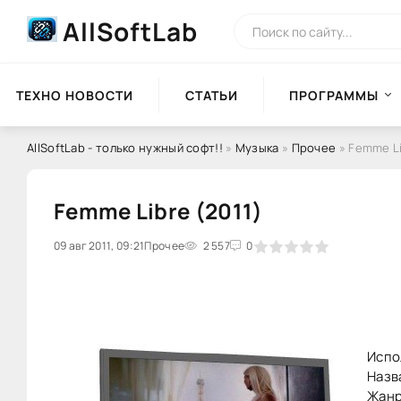
AllSoftLab
ТЕХНО НОВОСТИ
СТАТЬИ
ПРОГРАММЫ
AllSoftLab - только нужный софт!!
»
Музыка
»
Прочее
» Femme Li
Femme Libre (2011)
09 авг 2011, 09:21
0
Прочее
1
2
3
2 557
4
5
0
Испо
Назв
Жанр: