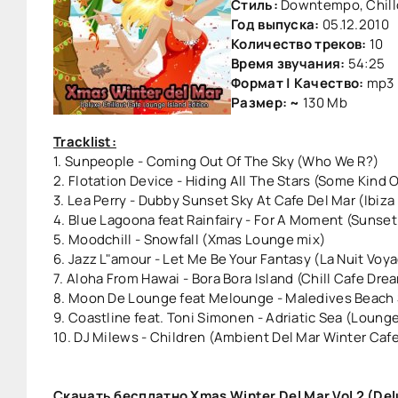
Стиль:
Downtempo, Chill
Год выпуска:
05.12.2010
Количество треков:
10
Время звучания:
54:25
Формат | Качество:
mp3 
Размер: ~
130 Mb
Tracklist:
1. Sunpeople - Coming Out Of The Sky (Who We R?)
2. Flotation Device - Hiding All The Stars (Some Kind 
3. Lea Perry - Dubby Sunset Sky At Cafe Del Mar (Ibiz
4. Blue Lagoona feat Rainfairy - For A Moment (Sunse
5. Moodchill - Snowfall (Xmas Lounge mix)
6. Jazz L"amour - Let Me Be Your Fantasy (La Nuit Voya
7. Aloha From Hawai - Bora Bora Island (Chill Cafe Dre
8. Moon De Lounge feat Melounge - Maledives Beach S
9. Coastline feat. Toni Simonen - Adriatic Sea (Loung
10. DJ Milews - Children (Ambient Del Mar Winter Caf
Скачать бесплатно Xmas Winter Del Mar Vol 2 (Delu