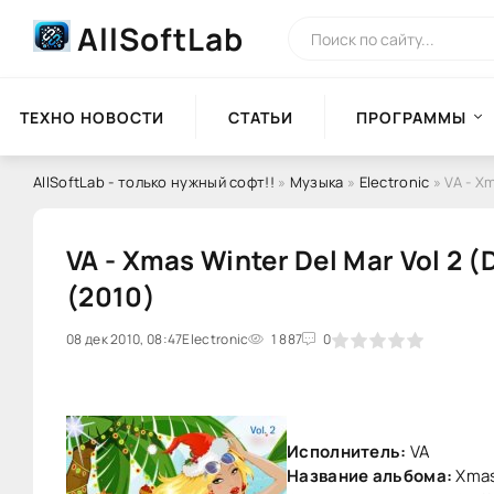
AllSoftLab
ТЕХНО НОВОСТИ
СТАТЬИ
ПРОГРАММЫ
AllSoftLab - только нужный софт!!
»
Музыка
»
Electronic
» VA - Xm
VA - Xmas Winter Del Mar Vol 2 (
(2010)
08 дек 2010, 08:47
0
Electronic
1
2
3
1 887
4
5
0
Исполнитель:
VA
Название альбома:
Xmas