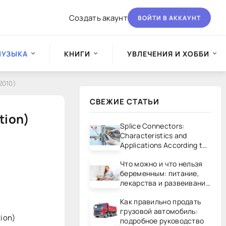
Создать акаунт
ВОЙТИ В АККАУНТ
МУЗЫКА
КНИГИ
УВЛЕЧЕНИЯ И ХОББИ
2010)
СВЕЖИЕ СТАТЬИ
tion)
Splice Connectors:
Characteristics and
Applications According to
UL/CSA Standards
Что можно и что нельзя
беременным: питание,
лекарства и развеивание
мифов
Как правильно продать
грузовой автомобиль:
tion)
подробное руководство