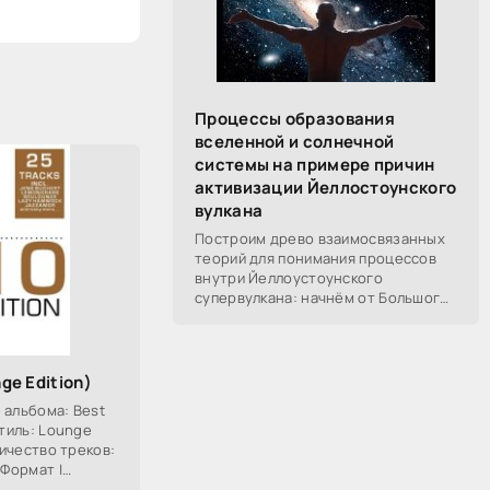
Процессы образования
вселенной и солнечной
системы на примере причин
активизации Йеллостоунского
вулкана
Построим древо взаимосвязанных
теорий для понимания процессов
внутри Йеллоустоунского
супервулкана: начнём от Большого
Взрыва, разберём процессы
построения вселенной, солнечной
системы в частности,
nge Edition)
 альбома: Best
Стиль: Lounge
личество треков:
 Формат |
Размер: ~ 283 Mb