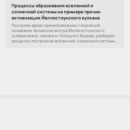
Процессы образования вселенной и
солнечной системы на примере причин
активизации Йеллостоунского вулкана
Построим древо взаимосвязанных теорий для
понимания процессов внутри Йеллоустоунского
супервулкана: начнём от Большого Взрыва, разберём
процессы построения вселенной, солнечной системы в
частности,
AllSoftLab
2009-2023 ©
AllSoftLab