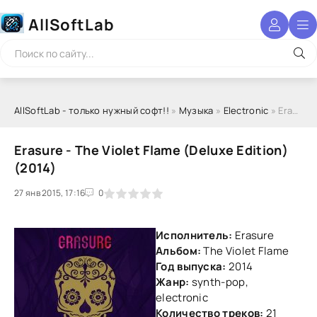
AllSoftLab
AllSoftLab - только нужный софт!!
»
Музыка
»
Electronic
» Erasure - The Violet Flame (Deluxe Edition) (2014)
Erasure - The Violet Flame (Deluxe Edition)
(2014)
27 янв 2015, 17:16
1
2
3
4
5
0
Исполнитель:
Erasure
Альбом:
The Violet Flame
Год выпуска:
2014
Жанр:
synth-pop,
electronic
Количество треков:
21