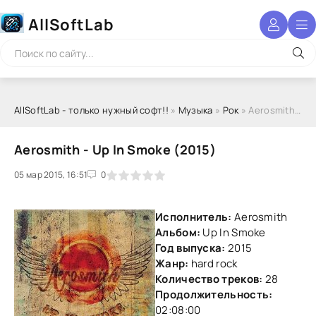
AllSoftLab
AllSoftLab - только нужный софт!!
»
Музыка
»
Рок
» Aerosmith - Up In Smoke (2015)
Aerosmith - Up In Smoke (2015)
05 мар 2015, 16:51
1
2
3
4
5
0
Исполнитель:
Aerosmith
Альбом:
Up In Smoke
Год выпуска:
2015
Жанр:
hard rock
Количество треков:
28
Продолжительность:
02:08:00