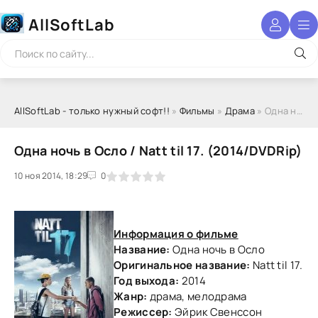
AllSoftLab
AllSoftLab - только нужный софт!!
»
Фильмы
»
Драма
» Одна ночь в Осло / Natt til 17. (2014/DVDRip)
Одна ночь в Осло / Natt til 17. (2014/DVDRip)
10 ноя 2014, 18:29
1
2
3
4
5
0
Информация о фильме
Название:
Одна ночь в Осло
Оригинальное название:
Natt til 17.
Год выхода:
2014
Жанр:
драма, мелодрама
Режиссер:
Эйрик Свенссон