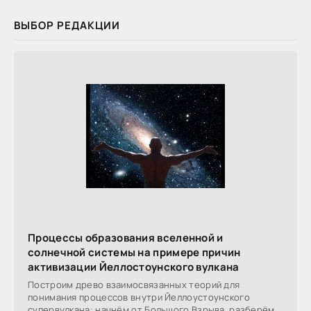
ВЫБОР РЕДАКЦИИ
Процессы образования вселенной и
солнечной системы на примере причин
активизации Йеллостоунского вулкана
Построим древо взаимосвязанных теорий для
понимания процессов внутри Йеллоустоунского
супервулкана: начнём от Большого Взрыва, разберём