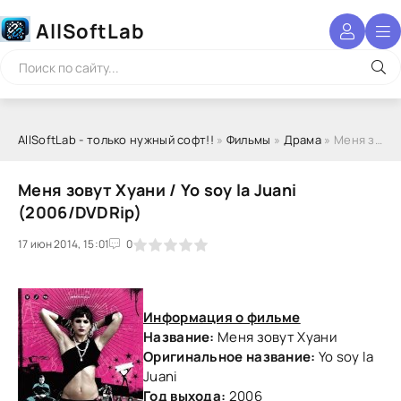
AllSoftLab
AllSoftLab - только нужный софт!!
»
Фильмы
»
Драма
» Меня зовут Хуани / Yo soy la Juani (2006/DVDRip)
Меня зовут Хуани / Yo soy la Juani
(2006/DVDRip)
17 июн 2014, 15:01
1
2
3
4
5
0
Информация о фильме
Название:
Меня зовут Хуани
Оригинальное название:
Yo soy la
Juani
Год выхода:
2006