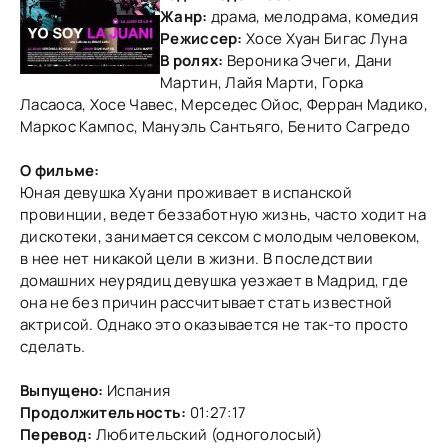
Жанр:
драма, мелодрама, комедия
Режиссер:
Хосе Хуан Бигас Луна
В ролях:
Вероника Эчеги, Дани
Мартин, Лайя Марти, Горка
Ласаоса, Хосе Чавес, Мерседес Ойос, Ферран Мадико,
Маркос Кампос, Мануэль Сантьяго, Бенито Сагредо
О фильме:
Юная девушка Хуани проживает в испанской
провинции, ведет беззаботную жизнь, часто ходит на
дискотеки, занимается сексом с молодым человеком,
в нее нет никакой цели в жизни. В последствии
домашних неурядиц девушка уезжает в Мадрид, где
она не без причин рассчитывает стать известной
актрисой. Однако это оказывается не так-то просто
сделать.
Выпущено:
Испания
Продолжительность:
01:27:17
Перевод:
Любительский (одноголосый)