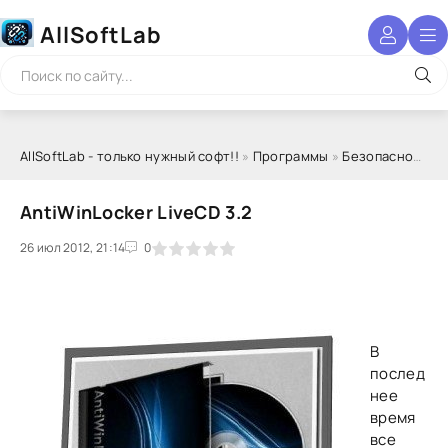
AllSoftLab
AllSoftLab - только нужный софт!!
»
Программы
»
Безопасность
»
AntiWinLocker LiveCD 3.2
26 июл 2012, 21:14
1
2
3
4
5
0
В
послeд
нее
время
все