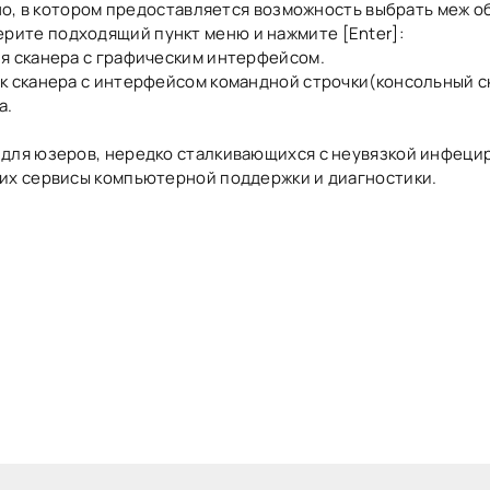
кно, в котором предоставляется возможность выбрать меж 
ите подходящий пункт меню и нажмите [Enter]:
я сканера с графическим интерфейсом.
к сканера с интерфейсом командной строчки(консольный с
а.
 для юзеров, нередко сталкивающихся с неувязкой инфеци
щих сервисы компьютерной поддержки и диагностики.
t