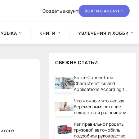
Создать акаунт
ВОЙТИ В АККАУНТ
МУЗЫКА
КНИГИ
УВЛЕЧЕНИЯ И ХОББИ
СВЕЖИЕ СТАТЬИ
Splice Connectors:
Characteristics and
Applications According to
UL/CSA Standards
Что можно и что нельзя
беременным: питание,
лекарства и развеивание
мифов
Как правильно продать
грузовой автомобиль:
 итоге
подробное руководство