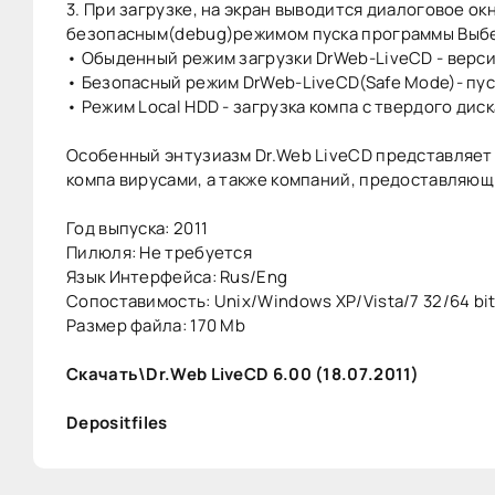
3. При загрузке, на экран выводится диалоговое о
безопасным(debug)режимом пуска программы Выбер
• Обыденный режим загрузки DrWeb-LiveCD - верси
• Безопасный режим DrWeb-LiveCD(Safe Mode)- пус
• Режим Local HDD - загрузка компа с твердого диск
Особенный энтузиазм Dr.Web LiveCD представляет
компа вирусами, а также компаний, предоставляю
Год выпуска: 2011
Пилюля: Не требуется
Язык Интерфейса: Rus/Eng
Сопоставимость: Unix/Windows XP/Vista/7 32/64 bi
Размер файла: 170 Mb
Скачать\Dr.Web LiveCD 6.00 (18.07.2011)
Depositfiles