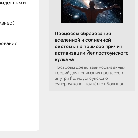
обыденным и
канер)
Процессы образования
вселенной и солнечной
рования
системы на примере причин
активизации Йеллостоунского
вулкана
Построим древо взаимосвязанных
теорий для понимания процессов
внутри Йеллоустоунского
супервулкана: начнём от Большого
Взрыва, разберём процессы
построения вселенной, солнечной
системы в частности,