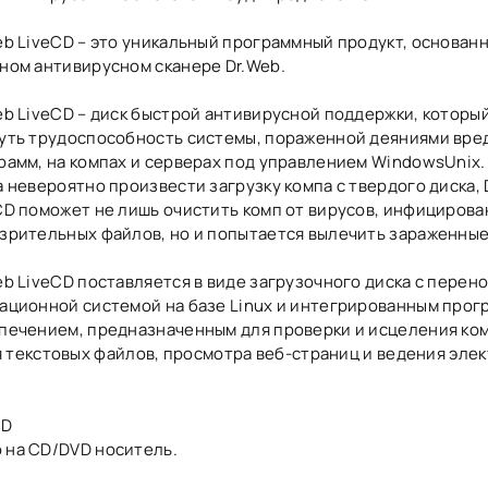
eb LiveCD – это уникальный программный продукт, основан
ном антивирусном сканере Dr.Web.
eb LiveCD – диск быстрой антивирусной поддержки, которы
уть трудоспособность системы, пораженной деяниями вре
рамм, на компах и серверах под управлением WindowsUnix. 
а невероятно произвести загрузку компа с твердого диска, 
CD поможет не лишь очистить комп от вирусов, инфицирова
зрительных файлов, но и попытается вылечить зараженные
eb LiveCD поставляется в виде загрузочного диска с перен
ационной системой на базе Linux и интегрированным про
печением, предназначенным для проверки и исцеления ком
 текстовых файлов, просмотра веб-страниц и ведения эле
CD
о на СD/DVD носитель.