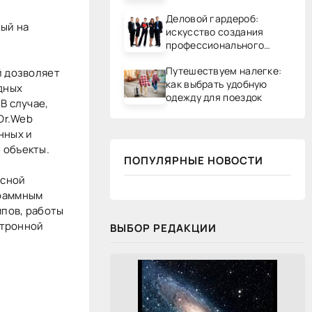
Деловой гардероб:
ный на
искусство создания
профессионального
образа
Путешествуем налегке:
й дозволяет
как выбрать удобную
дных
одежду для поездок
В случае,
Dr.Web
нных и
 объекты.
ПОПУЛЯРНЫЕ НОВОСТИ
осной
граммным
пов, работы
ктронной
ВЫБОР РЕДАКЦИИ