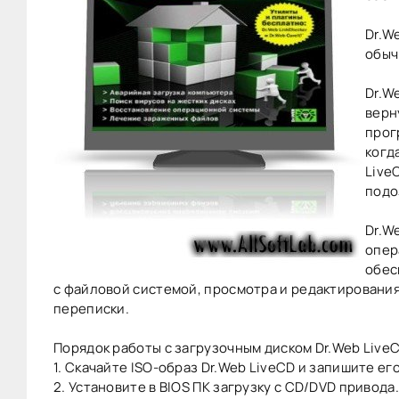
Dr.W
обыч
Dr.W
верн
прог
когд
Live
подо
Dr.W
опер
обес
с файловой системой, просмотра и редактирования
переписки.
Порядок работы с загрузочным диском Dr.Web Live
1. Скачайте ISO-образ Dr.Web LiveCD и запишите ег
2. Установите в BIOS ПК загрузку с CD/DVD привода.