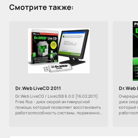
Смотрите также:
Dr.Web LiveCD 2011
Dr.Web 
Dr.Web LiveCD / LiveUSB 6.0.0 [16.02.2011]
Очередно
Free Rus - диск скорой антивирусной
диск ско
помощи, который позволяет восстановить
который 
работоспособность системы, пораженной
работосп
действиями вредоносных программ, на
действия
компьюте