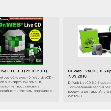
LiveCD 6.0.0 (22.01.2011)
Dr.Web LiveCD 5.0.3 u
7.09.2010
й раз обновился Dr.Web LiveCD -
рой антивирусной помощи,
Dr.Web LiveCD 5.0.3 update
позволяет восстановить
- обновленная версия бе
особность системы, пораженной
продукта для аварийного
ми вредоносных программ, на
системы.
рах и