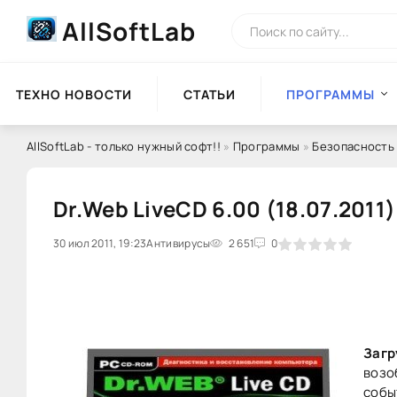
AllSoftLab
ТЕХНО НОВОСТИ
СТАТЬИ
ПРОГРАММЫ
AllSoftLab - только нужный софт!!
»
Программы
»
Безопасность
Dr.Web LiveCD 6.00 (18.07.2011)
30 июл 2011, 19:23
0
Антивирусы
1
2
3
2 651
4
5
0
Загр
возо
собы