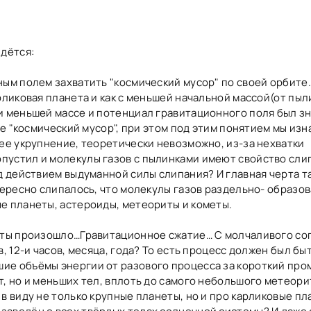
идётся:
ым полем захватить "космический мусор" по своей орбите.
рликовая планета и как с меньшей начальной массой(от пыл
и меньшей массе и потенциал гравитационного поля был з
бе "космический мусор", при этом под этим понятием мы из
шее укрупнение, теоретически невозможно, из-за нехватки
устил и молекулы газов с пылинками имеют свойство слип
д действием выдуманной силы слипания? И главная черта т
тересно слипалось, что молекулы газов раздельно- образов
е планеты, астероиды, метеориты и кометы.
неты произошло…Гравитационное сжатие… С молчаливого сог
, 12-и часов, месяца, года? То есть процесс должен был бы
ие объёмы энергии от разового процесса за короткий про
, но и меньших тел, вплоть до самого небольшого метеорит
в виду не только крупные планеты, но и про карликовые пл