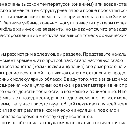
шена очень высокой температурой (биением) или воздейств
ого элемента, тем структурнее ядро и проще проявляется 
х, эти химические элементы не привнесены в состав Земли
. Великие учёные, конечно, могут привести примеры моле
тяжёлые химические элементы, но мне кажется, что эта зада
 месторождений из ниоткуда взявшихся тяжёлых химически
, мы рассмотрим в следующем разделе. Представьте начал
 момент времени, это протооблако стало настолько слабо
 пространства (космическая инфляция) его разорвало на 
расширение вселенной. Но никакая сила не остановила про
анных молекулярных облаках. В виду того, что в видимой ча
асширения молекулярных облаков и разлёт материи в них 
алёкие от действительности, а возможно и заниженные. И во
8 млр. лет назад, неожиданно и одновременно, во всех мо
мы, т.е. у нас присутствует общий механизм для всей все
ия за счёт разлёта и космической инфляции, под силой
ировала современную структуру вселенной.
но и не объяснил, а откуда взялась эта гипотетическая сил