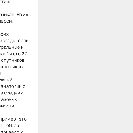
ятий.
ников. На их
нерой,
воих
звёзды, если
тральные и
ан" и его 27
я спутников
 спутников
я
ужный
 аналогии с
на средних
газовых
вности,
пример- это
ТПоЯ, за
 привело к