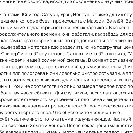
 магнитные свойства, исходя из современных научных пон
антами: Юпитер, Сатурн, Уран, Нептун, а также для их спут
дящие и которые будут происходить с Марсом, Землёй, Ве
нный момент для коричневых и белых карликов. В момент
одолжительного времени, они работали, как звёзды для с
, как самые кратковременные по продолжительности жизни 
ации звёзд, но тогда надо разделить их на подгруппы: цен
итер" и его 67 спутников, "Сатурн" и его 62 спутника, "Ур
нькие модели нашей солнечной системы. В момент остывани
ы, их родители подогревали их звёздным излучением. Для
ргии для подогрева и они довольно быстро остывали, а дл
сти газовых составляющих, удлинённый по времени их нар
ым ТПоЯ и не соответствию от их размера твёрдое ядро по
 большая масса объекта. Для спутников, располагающихся 
кроме естественного внутреннего подогрева и выделения 
иняющий во времени процесс высокой геологической акти
у росту твёрдого ядра. Что обусловило увеличенную
счёт увеличенного потока гамма-излучения ядра. Частный 
чной системы- Земля и Венера. После сокращения мощности 
ба давления плазмы, уменьшилось выделение теплоты, что