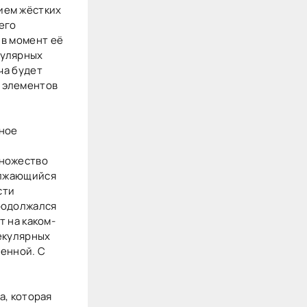
ием жёстких
его
 в момент её
кулярных
ча будет
х элементов
ьное
множество
должающийся
сти
продолжался
т на каком-
лекулярных
ленной. С
а, которая