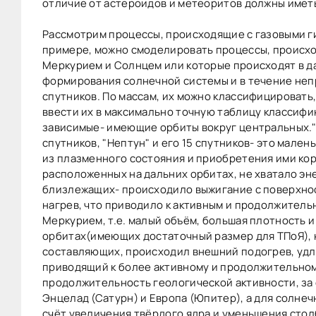
отличие от астероидов и метеоритов должны иметь
Рассмотрим процессы, происходящие с газовыми гиг
примере, можно смоделировать процессы, происхо
Меркурием и Солнцем или которые происходят в да
формирования солнечной системы и в течение непр
спутников. По массам, их можно классифицировать
ввести их в максимально точную таблицу классифик
зависимые- имеющие орбиты вокруг центральных."Юп
спутников, "Нептун" и его 15 спутников- это мале
из плазменного состояния и приобретения ими кор
расположенных на дальних орбитах, не хватало эне
близлежащих- происходило выжигание с поверхно
нагрев, что приводило к активным и продолжительн
Меркурием, т.е. малый объём, большая плотность и
орбитах(имеющих достаточный размер для ТПоЯ), 
составляющих, происходил внешний подогрев, удл
приводящий к более активному и продолжительном
продолжительность геологической активности, за 
Энцелад (Сатурн) и Европа (Юпитер), а для солне
счёт увеличения твёрдого ядра и уменьшения стол