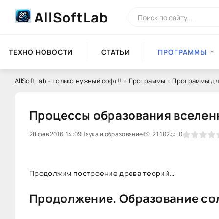
AllSoftLab
ТЕХНО НОВОСТИ
СТАТЬИ
ПРОГРАММЫ
AllSoftLab - только нужный софт!!
»
Программы
»
Программы дл
Процессы образования вселенн
28 фев 2016, 14:09
Наука и образование
0
1
2
3
21 102
4
5
0
Продолжим построение древа теорий…
Продолжение. Образование со