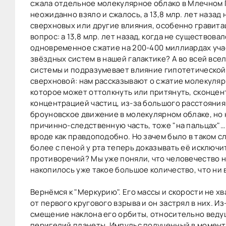
сжала отдельное молекулярное облако в Млечном Пу
неожиданно взяло и сжалось, а 13,8 млр. лет назад
сверхновых или другие влияния, особенно гравита
вопрос: а 13,8 млр. лет назад, когда не существов
одновременное сжатие на 200-400 миллиардах учас
звёздных систем в нашей галактике? А во всей все
системы и подразумевает влияние гипотетической 
сверхновой: нам рассказывают о сжатие молекулярн
которое может оттолкнуть или притянуть, сконцен
концентрацией частиц, из-за большого расстояния 
броуновское движение в молекулярном облаке, но ни
причинно-следственную часть, тоже "на пальцах"… 
вроде как правдоподобно. Но зачем было в таком 
более с пеной у рта теперь доказывать её исключи
противоречий? Мы уже поняли, что человечество на
накопилось уже такое большое количество, что ни в
Вернёмся к "Меркурию". Его массы и скорости не 
от первого кругового взрыва и он застрял в них. 
смещение наклона его орбиты, относительно ведуще
перигелий планеты. Импульс полученный в момент 