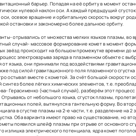
витационный барьер. Попадая на её орбиту в момент остан
тически нулевой наклон оси. А каждый предыдущий сгусток
 оси, осевое вращение и орбитальную скорость вокруг роди
зкой остановки и закономерно более дальнюю орбиту.
ганты- отрывались от множества мелких языков плазмы, во в
стный случай- массовое формирование комет в момент фор
дых звёзд происходит на большом промежутке времени до 
 процесс электровзрыва заряда в плазменном объекте с выб
я от языка, они принимали под воздействиями гравитацион
кже под силой гравитационного поля плазменного сгустка 
тро остывал вместе с кометой. За счёт большой скорости о
 синтез более лёгких химических элементов, т.е. преобла
а- Герасименко (частный случай), разберём этот процесс
Отрываясь от небольшого языка, сгусток плазмы, пролетая
итационных полей, вытянулся в гантельную форму. Во втор
ала в сгустке плазмы на 2-е части, т.е. разделение на 2 з
устка. Оба варианта имеют право на существование, но вт
кометы появился шлейф плазмы при отрыве от основного сг
го излишка электрического потенциала, ядра комет поголо