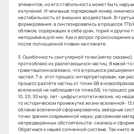
элементов, но его стабильность может быть нару
излучений. И чем выше порядковый номер химическ
нестабильность от внешних воздействий. В-третьи
формирования, а синтезировались в процессе ТПоЯ
облаков, содержащих в себе уран, торий и другие 
неподъёмна для них. Как и вопрос происхождения
после полноценной плавки на планете.
3. Ошибочность сингулярной точки(мягко сказано)
протооблако из разлетающихся частиц. В какой-то
гравитационносвязано, что в процессе расширения
частей. Т.е. этот процесс интерпретирован, как 
процесс разлёта частиц от точки БВ в новообразов
вселенной не наблюдается точка БВ, то процесс р
10, 20, 30 млр. лет- цифры гипотетические, но нед
то историческом промежутке жизни вселенной- 13,
облаках вселенной сформировались звёздные систе
точки зрения современной науки, рассеянная матер
непредвиденных обстоятельств- сжалась и сформ
Обратимся к нашей солнечной системе. Так никто яс