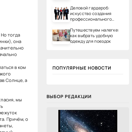
Деловой гардероб:
искусство создания
профессионального
образа
Путешествуем налегке:
 Но тогда
как выбрать удобную
одежду для поездок
инки), она
начительно
начально
аться в ком
ПОПУЛЯРНЫЕ НОВОСТИ
акого
ав Солнце, а
ВЫБОР РЕДАКЦИИ
ласия, мы
ть
межуток
а. Причём, о
анеты,