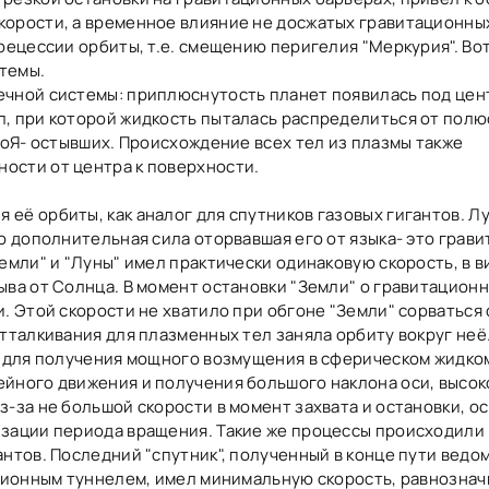
корости, а временное влияние не досжатых гравитационны
прецессии орбиты, т.е. смещению перигелия "Меркурия". Во
темы.
нечной системы: приплюснутость планет появилась под це
, при которой жидкость пыталась распределиться от полю
ПоЯ- остывших. Происхождение всех тел из плазмы также
ости от центра к поверхности.
её орбиты, как аналог для спутников газовых гигантов. Лу
но дополнительная сила оторвавшая его от языка- это грав
емли" и "Луны" имел практически одинаковую скорость, в в
ыва от Солнца. В момент остановки "Земли" о гравитацион
. Этой скорости не хватило при обгоне "Земли" сорваться 
тталкивания для плазменных тел заняла орбиту вокруг неё. 
о для получения мощного возмущения в сферическом жидко
ейного движения и получения большого наклона оси, высок
-за не большой скорости в момент захвата и остановки, ос
зации периода вращения. Такие же процессы происходили 
нтов. Последний "спутник", полученный в конце пути ведо
рсионным туннелем, имел минимальную скорость, равнозна