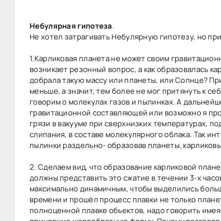
Небулярная гипотеза
.
Не хотел затрагивать Небулярную гипотезу, но пр
1.Карликовая планета не может своим гравитационн
возникает резонный вопрос, а как образовалась ка
добрала такую массу или планеты, или Солнце? Пр
меньше, а значит, тем более не мог притянуть к се
говорим о молекулах газов и пылинках. А дальней
гравитационной составляющей или возможно я проп
грязи в вакууме при сверхнизких температурах, по
слипания, в составе молекулярного облака. Так ин
пылинки раздельно- образовав планеты, карликовы
2. Сделаем вид, что образование карликовой пла
должны представить это сжатие в течении 3-х часов
максимально динамичным, чтобы выделились больш
времени и прошёл процесс плавки не только планет
полноценной плавке объектов, надо говорить имея 