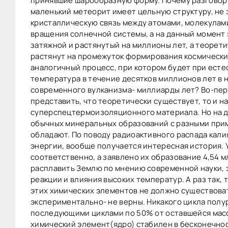
принявшие шарообразную форму. Почему разговор 
маленький метеорит имеет цельную структуру, не 
кристаллическую связь между атомами, молекулам
вращения солнечной системы, а на данный момент 
затяжной и растянутый на миллионы лет, а теорети
растянут на промежуток формирования космически
аналогичный процесс, при котором будет при есте
температура в течение десятков миллионов лет в н
современного вулканизма- миллиарды лет? Во-перв
представить, что теоретически существует, то и н
суперспецтермоизоляционного материала. Но на де
обычных минеральных образований с разными прим
обладают. По поводу радиоактивного распада калия
энергии, вообще получается интересная история. У 
соответственно, а заявлено их образование 4,54 м
расплавить Землю по мнению современной науки, 
реакции и влияния высоких температур. А раз так,
этих химических элементов не должно существоват
экспериментально- не верны. Никакого цикла полу
последующими циклами по 50% от оставшейся масс
химический элемент(ядро) стабилен в бесконечнос