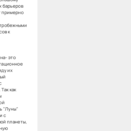
х барьеров
т примерно
нтробежными
сов к
на- это
итационное
иду их
ный
с
Так как
м
ой
ь "Луны"
и с
мой планеты,
чную