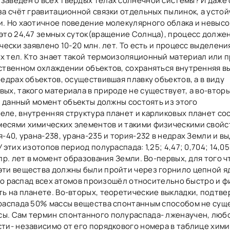
заведён о всех твёрдых телах солнечной системы? И даже
за счёт гравитационной связки отдельных пылинок, а усто
и. Но хаотичное поведение молекулярного облака и невысо
это 24,47 земных суток(вращение Солнца), процесс долже
чески заявлено 10-20 млн. лет. То есть и процесс выделени
х тел. Кто знает такой термоизоляционный материал или 
ственном охлаждении объектов, сохраняться внутренняя в
едрах объектов, осуществившая плавку объектов, а в виду
ых, такого материала в природе не существует, а во-вторы
а данный момент объекты должны состоять из этого
ле, внутренняя структура планет и карликовых планет со
есями химических элементов и такими физическими свойс
-40, урана-238, урана-235 и тория-232 в недрах Земли и в
этих изотопов период полураспада: 1,25; 4,47; 0,704; 14,05
лр. лет в момент образования Земли. Во-первых, для того 
эти вещества должны были пройти через горнило цепной 
 то распад всех атомов произошёл относительно быстро и 
ь на планете. Во-вторых, теоретические выкладки, подтв
распада 50% массы вещества спонтанным способом не суще
ы. Сам термин спонтанного полураспада- лженаучен, люб
ти- независимо от его порядкового номера в таблице хим