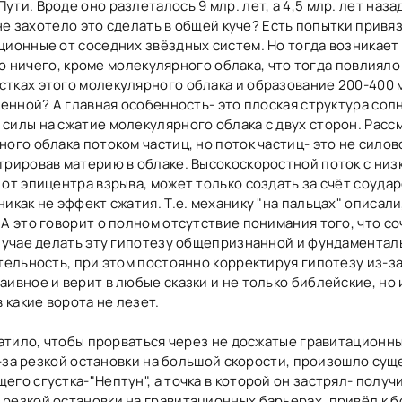
ти. Вроде оно разлеталось 9 млр. лет, а 4,5 млр. лет наза
 не захотело это сделать в общей куче? Есть попытки привя
ционные от соседних звёздных систем. Но тогда возникает
ало ничего, кроме молекулярного облака, что тогда повлияло
тках этого молекулярного облака и образование 200-400 
ленной? А главная особенность- это плоская структура сол
силы на сжатие молекулярного облака с двух сторон. Расс
ого облака потоком частиц, но поток частиц- это не силов
трировав материю в облаке. Высокоскоростной поток с низ
от эпицентра взрыва, может только создать за счёт соуда
как не эффект сжатия. Т.е. механику "на пальцах" описали,
А это говорит о полном отсутствие понимания того, что со
случае делать эту гипотезу общепризнанной и фундаментал
тельность, при этом постоянно корректируя гипотезу из-з
ивное и верит в любые сказки и не только библейские, но 
 какие ворота не лезет.
хватило, чтобы прорваться через не досжатые гравитационн
Из-за резкой остановки на большой скорости, произошло су
го сгустка-"Нептун", а точка в которой он застрял- получ
резкой остановки на гравитационных барьерах, привёл к 