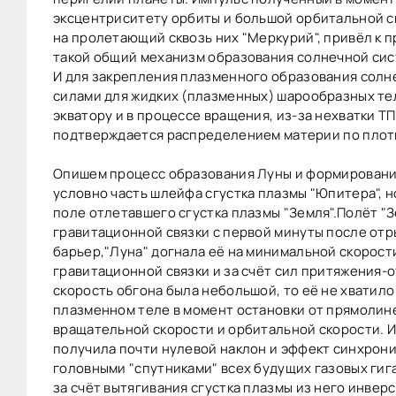
эксцентриситету орбиты и большой орбитальной с
на пролетающий сквозь них "Меркурий", привёл к 
такой общий механизм образования солнечной сис
И для закрепления плазменного образования сол
силами для жидких (плазменных) шарообразных тел
экватору и в процессе вращения, из-за нехватки Т
подтверждается распределением материи по плотн
Опишем процесс образования Луны и формирования 
условно часть шлейфа сгустка плазмы "Юпитера", 
поле отлетавшего сгустка плазмы "Земля".Полёт "З
гравитационной связки с первой минуты после отр
барьер,"Луна" догнала её на минимальной скорости
гравитационной связки и за счёт сил притяжения-о
скорость обгона была небольшой, то её не хватил
плазменном теле в момент остановки от прямолин
вращательной скорости и орбитальной скорости. Из
получила почти нулевой наклон и эффект синхрони
головными "спутниками" всех будущих газовых гига
за счёт вытягивания сгустка плазмы из него инве