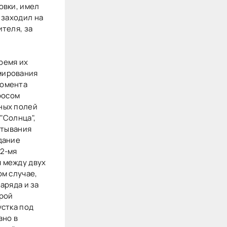
овки, имел
 заходил на
теля, за
ремя их
мирования
момента
росом
ных полей
"Солнца",
стывания
дание
 2-мя
 между двух
ом случае,
аряда и за
орой
устка под
вно в