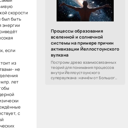
 самый
йчивую
кой скорости
н был быть
я энергии
Процессы образования
приведёт
вселенной и солнечной
ысокая
системы на примере причин
активизации Йеллостоунского
х, если
вулкана
Построим древо взаимосвязанных
стоит из
теорий для понимания процессов
твами- не
внутри Йеллоустоунского
ыделения
супервулкана: начнём от Большого
 млр. лет
Взрыва, разберём процессы
чтобы
построения вселенной, солнечной
системы в частности,
ядерной
физически
ерждённые
ствует, с
ой
ических