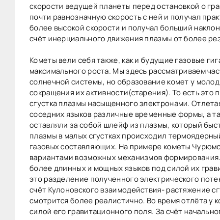
скорости ведущей планеты перед остановкой о гра
почти равнозначную скорость с ней и получал прак
более высокой скорости и получал больший наклон
счёт инерциального движения плазмы от более ре
Кометы вели себя также, как и будущие газовые ги
максимального роста. Мы здесь рассматриваем ча
солнечной системы, но образование комет у моло
сокращения их активности(старения). То есть это
сгустка плазмы насыщенного электронами. Отлета
соседних языков различные временные формы, а та
оставляли за собой шлейф из плазмы, который быс
плазмы в малых сгустках происходил термоядерный
газовых составляющих. На примере кометы Чурюмов
вариантами возможных механизмов формирования. 
более длинных и мощных языков под силой их грав
это разделение полученного электрического потенци
счёт Кулоновского взаимодействия- растяжение сг
смотрится более реалистично. Во время отлёта у 
силой его гравитационного поля. За счёт начально