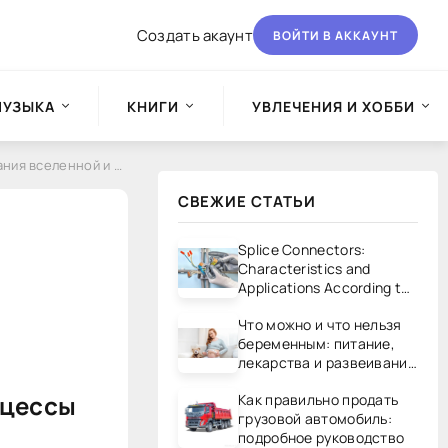
Создать акаунт
ВОЙТИ В АККАУНТ
МУЗЫКА
КНИГИ
УВЛЕЧЕНИЯ И ХОББИ
и солнечной системы Часть 3
СВЕЖИЕ СТАТЬИ
Splice Connectors:
Characteristics and
Applications According to
UL/CSA Standards
Что можно и что нельзя
беременным: питание,
лекарства и развеивание
мифов
оцессы
Как правильно продать
грузовой автомобиль:
подробное руководство