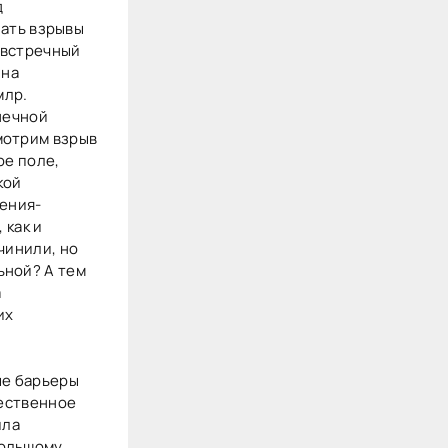
д
зать взрывы
 встречный
 на
млр.
нечной
мотрим взрыв
ое поле,
кой
рения-
 как и
чинили, но
ьной? А тем
а
их
ые барьеры
щественное
ила
большому