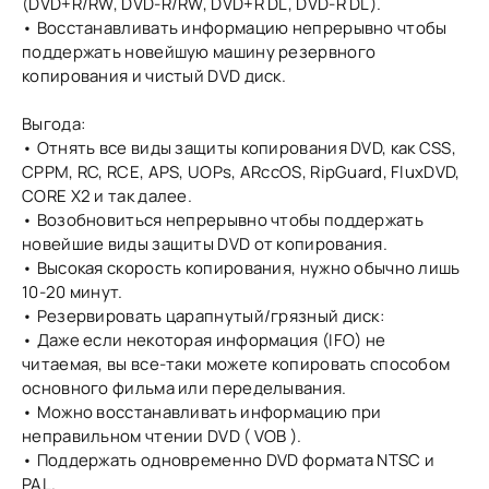
(DVD+R/RW, DVD-R/RW, DVD+R DL, DVD-R DL).
• Восстанавливать информацию непрерывно чтобы
поддержать новейшую машину резервного
копирования и чистый DVD диск.
Выгода:
• Отнять все виды защиты копирования DVD, как CSS,
CPPM, RC, RCE, APS, UOPs, ARccOS, RipGuard, FluxDVD,
CORE X2 и так далее.
• Возобновиться непрерывно чтобы поддержать
новейшие виды защиты DVD от копирования.
• Высокая скорость копирования, нужно обычно лишь
10-20 минут.
• Резервировать царапнутый/грязный диск:
• Даже если некоторая информация (IFO) не
читаемая, вы все-таки можете копировать способом
основного фильма или переделывания.
• Можно восстанавливать информацию при
неправильном чтении DVD ( VOB ).
• Поддержать одновременно DVD формата NTSC и
PAL.