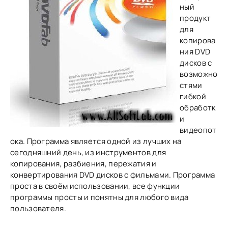
ный
продукт
для
копирова
ния DVD
дисков с
возможно
стями
гибкой
обработк
и
видеопот
ока. Программа является одной из лучших на
сегодняшний день, из инструментов для
копирования, разбиения, пережатия и
конвертирования DVD дисков с фильмами. Программа
проста в своём использовании, все функции
программы просты и понятны для любого вида
пользователя.