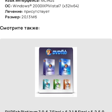
Язык интерфейса:
ML|Rus
ОС:
Windows® 2000|XP|Vista|7 (x32|x64)
Лечение:
присутствует
Размер:
20,13 Мб
Смотрите также:
DVDFab Platinum 7.0.6.7 Final + 6.2.1.8 Final + 5.2.5.0