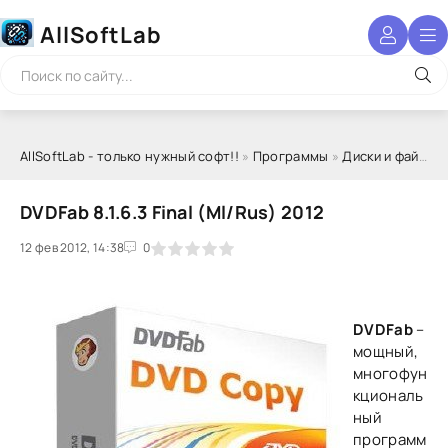
AllSoftLab
AllSoftLab - только нужный софт!!
»
Программы
»
Диски и файлы
DVDFab 8.1.6.3 Final (Ml/Rus) 2012
12 фев 2012, 14:38
1
2
3
4
5
0
DVDFab
–
мощный,
многофун
кциональ
ный
программ