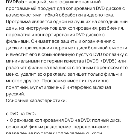
DVDFab
– мощный, многофункциональный
программный продукт для копирования DVD дисков с
возможностями гибкой обработки видеопотока.
Программа является одной из лучших на сегодняшний
день, из инструментов для копирования, разбиения,
пережатия и конвертирования DVD дисков с
фильмами. Снимает все защиты и ограничения с
диска и при желании пережмет диск большой емкости
и вместит его в обыкновенную пустую DVD болванку с
минимальными потерями качества (DVD9->DVD5) или
разобьет фильм на два диска с полным переносом его
меню, удалит всю рекламу, запишет только фильм и
многое другое. Программа имеет интуитивно
понятный, мультиязычный интерфейс включая
русский.
Основные характеристики:
с DVD на DVD:
• 8 режимов копирования DVD на DVD: полный диск,
основной фильм разделение, переделывание,
разделение по своему определению, клон,