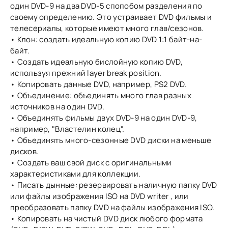
один DVD-9 на два DVD-5 спопобом разделения по
своему определению. Это устраивает DVD фильмы и
телесериалы, которые имеют много глав/сезонов.
• Клон: создать идеальную копию DVD 1:1 байт-на-
байт.
• Создать идеальную бислойную копию DVD,
используя прежний layer break position.
• Копировать данные DVD, например, PS2 DVD.
• Объединение: объединять много глав разных
источников на один DVD.
• Объединять фильмы двух DVD-9 на один DVD-9,
например, "Властелин колец".
• Объединять много-сезонные DVD диски на меньше
дисков.
• Создать ваш свой диск с оригинальными
характеристиками для коллекции.
• Писать дынные: резервировать наличную папку DVD
или файлы изображения ISO на DVD writer , или
преобразовать папку DVD на файлы изображения ISO.
• Копировать на чистый DVD диск любого формата