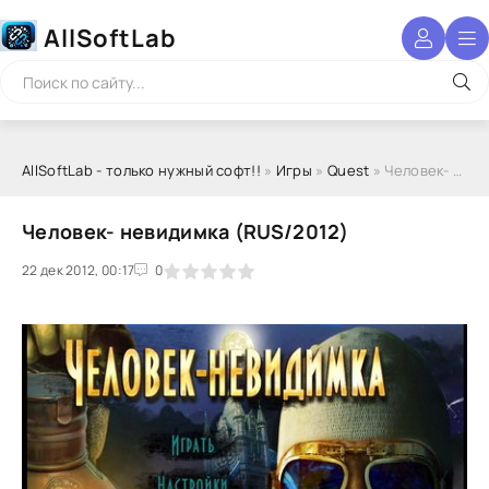
AllSoftLab
AllSoftLab - только нужный софт!!
»
Игры
»
Quest
» Человек- невидимка (RUS/2012)
Человек- невидимка (RUS/2012)
22 дек 2012, 00:17
1
2
3
4
5
0