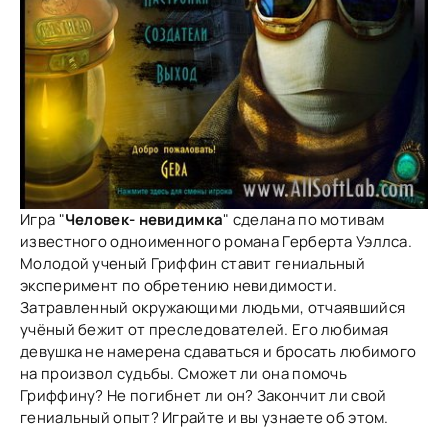
Игра "
Человек- невидимка
" сделана по мотивам
известного одноименного романа Герберта Уэллса.
Молодой ученый Гриффин ставит гениальный
эксперимент по обретению невидимости.
Затравленный окружающими людьми, отчаявшийся
учёный бежит от преследователей. Его любимая
девушка не намерена сдаваться и бросать любимого
на произвол судьбы. Сможет ли она помочь
Гриффину? Не погибнет ли он? Закончит ли свой
гениальный опыт? Играйте и вы узнаете об этом.