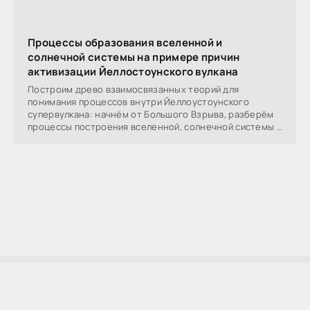
Процессы образования вселенной и
солнечной системы на примере причин
активизации Йеллостоунского вулкана
Построим древо взаимосвязанных теорий для
понимания процессов внутри Йеллоустоунского
супервулкана: начнём от Большого Взрыва, разберём
процессы построения вселенной, солнечной системы в
частности,
AllSoftLab