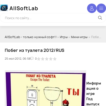
AllSoftLab
AllSoftLab - только нужный софт!!
»
Игры
»
Мини-игры
» Побег из туалета 2012/RUS
Побег из туалета 2012/RUS
25 июл 2012, 06:58
1
2
3
4
5
0
Информ
ация о
игре
Год
выпуск