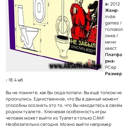
а:
2012
Жанр:
indie
games /
головол
омка /
мини
квест
Платфо
рма:
PCер
Размер
:
18.4 мб
Вы не помните, как Вы сюда попали. Вы ещё толком не
проснулись. Единственное, что Вы в данный момент
способны осознать это то, что Вы находитесь в своём
родном туалете… Ключевая особенность игры:
человек может выйти из Туалета только САМ!
Необязательно сегодня. Можно выйти например