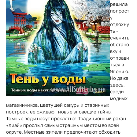
решила
попрост
у
отдохну
ть -
сменить
обстано
вку и
отправи
ться в
Японию.
Но даже
здесь,
среди
модных
магазинчиков, цветущей сакуры и старинных
построек, ее ожидают новые зловещие тайны.
Темные воды несут проклятье! Традиционный рёкан
«Хиэй» прослыл самым страшным местом во всей
округе. Местные жители предпочитают обходить