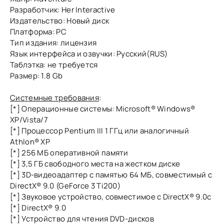
Разработчик: Her Interactive
Издательство: Новый диск
Платформа: PC
Тип издания: лицензия
Язык интерфейса и озвучки: Pусский(RUS)
Таблэтка: не требуется
Размер: 1.8 Gb
Системные требования
:
[*] Oперационные системы: Microsoft® Windows®
XP/Vista/7
[*] Процессор Pentium III 1 ГГц или аналогичный
Athlon® XP
[*] 256 МБ оперативной памяти
[*] 3,5 ГБ свободного места на жестком диске
[*] 3D-видеоадаптер с памятью 64 МБ, совместимый с
DirectX® 9.0 (GeForce 3 Ti200)
[*] Звуковое устройство, совместимое с DirectX® 9.0с
[*] DirectX® 9.0
[*] Устройство для чтения DVD-дисков