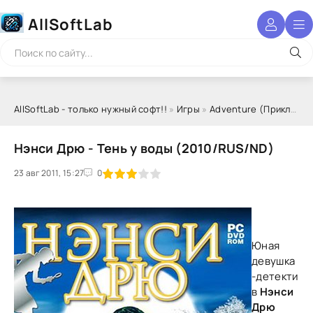
AllSoftLab
AllSoftLab - только нужный софт!!
»
Игры
»
Adventure (Приключения)
Нэнси Дрю - Тень у воды (2010/RUS/ND)
23 авг 2011, 15:27
1
2
3
4
5
0
Юная
девушка
-детекти
в
Нэнси
Дрю