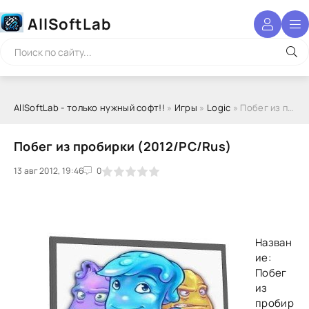
AllSoftLab
AllSoftLab - только нужный софт!!
»
Игры
»
Logic
» Побег из пробирки (2012/PC/Rus)
Побег из пробирки (2012/PC/Rus)
13 авг 2012, 19:46
1
2
3
4
5
0
Назван
ие:
Побег
из
пробир