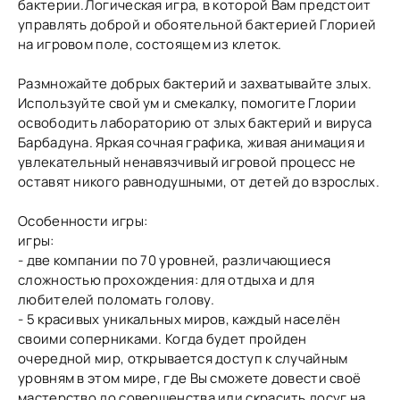
бактерии.Логическая игра, в которой Вам предстоит
управлять доброй и обоятельной бактерией Глорией
на игровом поле, состоящем из клеток.
Размножайте добрых бактерий и захватывайте злых.
Используйте свой ум и смекалку, помогите Глории
освободить лабораторию от злых бактерий и вируса
Барбадуна. Яркая сочная графика, живая анимация и
увлекательный ненавязчивый игровой процесс не
оставят никого равнодушными, от детей до взрослых.
Особенности игры:
игры:
- две компании по 70 уровней, различающиеся
сложностью прохождения: для отдыха и для
любителей поломать голову.
- 5 красивых уникальных миров, каждый населён
своими соперниками. Когда будет пройден
очередной мир, открывается доступ к случайным
уровням в этом мире, где Вы сможете довести своё
мастерство до совершенства или скрасить досуг на