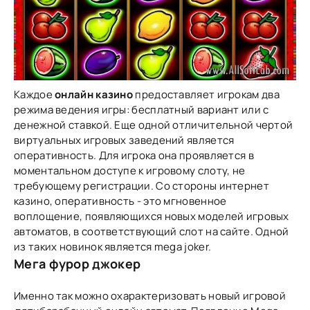
Каждое
онлайн казино
предоставляет игрокам два
режима ведения игры: бесплатный вариант или с
денежной ставкой. Еще одной отличительной чертой
виртуальных игровых заведений является
оперативность. Для игрока она проявляется в
моментальном доступе к игровому слоту, не
требующему регистрации. Со стороны интернет
казино, оперативность - это мгновенное
воплощение, появляющихся новых моделей игровых
автоматов, в соответствующий слот на сайте. Одной
из таких новинок является mega joker.
Мега фурор джокер
Именно так можно охарактеризовать новый игровой