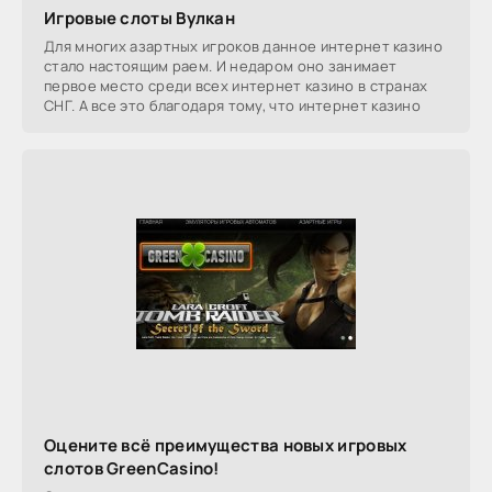
Игровые слоты Вулкан
Для многих азартных игроков данное интернет казино
стало настоящим раем. И недаром оно занимает
первое место среди всех интернет казино в странах
СНГ. А все это благодаря тому, что интернет казино
Оцените всё преимущества новых игровых
слотов GreenCasino!