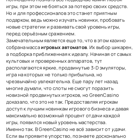
игры, при этом не бояться за потерю своих средств.
Но и для профессионалов это станет приятным
подарком, ведь можно изучать новинки, пробовать
новые стратегии и развивать свой уровень игры,
перед серьёзным сражением.
Замечательным является еще то, что в этом казино
собрана масса
игровых автоматов
. Их выбор шикарен,
а подборка приближенная к идеалу. Начиная от самых
культовых и проверенных аппаратов, тут
располагаются яркие, продвинутые 3-D эмуляторы,
игра на которых не только прибыльна, но
чрезвычайно увлекательна. Еще пару лет назад,
многие думали, что слоты не смогут поразить
новизной продвинутых игроков, но GreenCasino
доказало, что это не так. Предоставляя игрокам
доступ к лучшим новинкам игрового бизнеса и давая
максимально возможный процент отдачи каждой
игры, появился новый уровень мастерства.
Именно так. В GreenCasino не всё зависит от
удачи
.
Если вы проявите упорство, познаете досконально