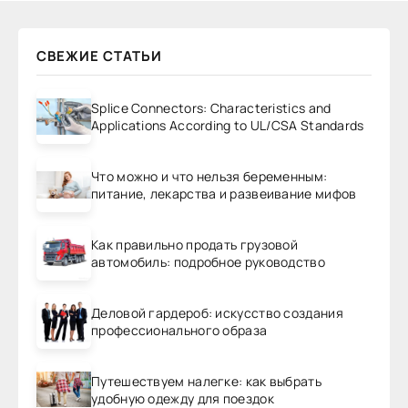
СВЕЖИЕ СТАТЬИ
Splice Connectors: Characteristics and
Applications According to UL/CSA Standards
Что можно и что нельзя беременным:
питание, лекарства и развеивание мифов
Как правильно продать грузовой
автомобиль: подробное руководство
Деловой гардероб: искусство создания
профессионального образа
Путешествуем налегке: как выбрать
удобную одежду для поездок