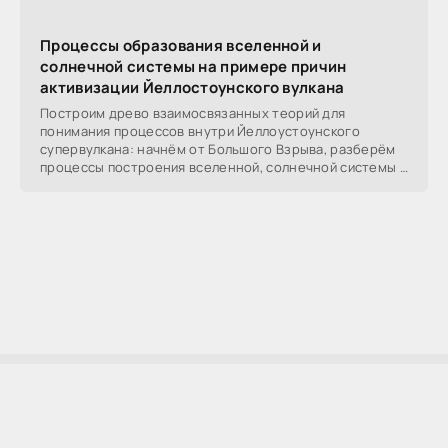
Процессы образования вселенной и
солнечной системы на примере причин
активизации Йеллостоунского вулкана
Построим древо взаимосвязанных теорий для
понимания процессов внутри Йеллоустоунского
супервулкана: начнём от Большого Взрыва, разберём
процессы построения вселенной, солнечной системы в
частности,
AllSoftLab