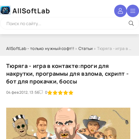
AllSoftLab
AllSoftLab - только нужный софт!!
»
Статьи
» Тюряга - игра в контакте:проги для накрутки, программы для взлома, скрипт - бот для прокачки, боссы
Тюряга - игра в контакте:проги для
накрутки, программы для взлома, скрипт -
бот для прокачки, боссы
04 фев 2012, 13:56
1
2
3
4
5
0