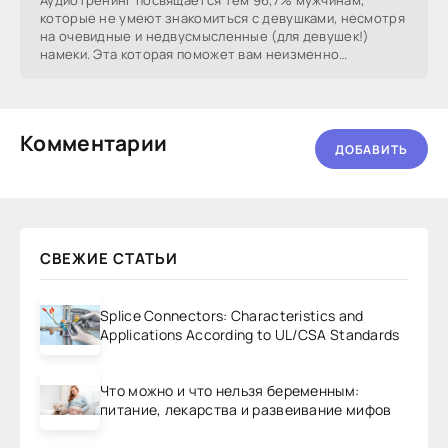
Аудиотренинг посвящается тем 96,7% мужчинам,
которые не умеют знакомиться с девушками, несмотря
на очевидные и недвусмысленные (для девушек!)
намеки. Эта которая поможет вам неизменно
добиваться
Комментарии
ДОБАВИТЬ
СВЕЖИЕ СТАТЬИ
Splice Connectors: Characteristics and
Applications According to UL/CSA Standards
Что можно и что нельзя беременным:
питание, лекарства и развеивание мифов