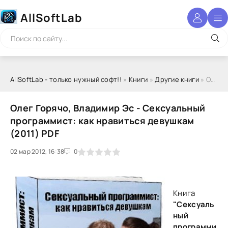
AllSoftLab
AllSoftLab - только нужный софт!!
»
Книги
»
Другие книги
» Олег Горячо, Владимир Эс - Сексуальный программист: как нравиться девушкам (2011) PDF
Олег Горячо, Владимир Эс - Сексуальный
программист: как нравиться девушкам
(2011) PDF
02 мар 2012, 16:38
1
2
3
4
5
0
Книга
"Сексуаль
ный
программи