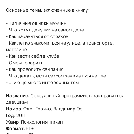
Основные темы, включенные в книгу:
- Типичные ошибки мужчин
- Что хотят девушки на самом деле
- Как избавиться от страхов
- Как легко знакомиться на улице, в транспорте,
магазине
- Как вести себя в клубе
- О чем говорить
- Как проводить свидания
- Что делать, если сексом заниматься не где
- ... и еще много интересных тем
Название
: Сексуальный программист: как нравиться
девушкам
Номер
: Олег Горячо, Владимир Эс
Год
: 2011
Жанр
: Психология, пикап
Формат
: PDF