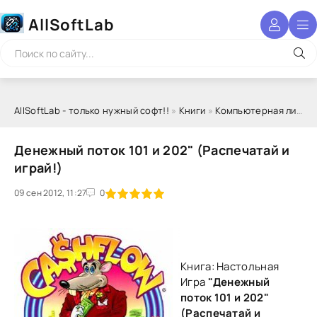
AllSoftLab
AllSoftLab - только нужный софт!!
»
Книги
»
Компьютерная литература
Денежный поток 101 и 202" (Распечатай и
играй!)
09 сен 2012, 11:27
1
2
3
4
5
0
Книга: Настольная
Игра
"Денежный
поток 101 и 202"
(Распечатай и