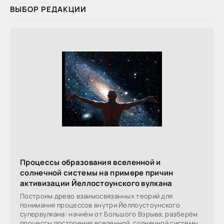
ВЫБОР РЕДАКЦИИ
Процессы образования вселенной и
солнечной системы на примере причин
активизации Йеллостоунского вулкана
Построим древо взаимосвязанных теорий для
понимания процессов внутри Йеллоустоунского
супервулкана: начнём от Большого Взрыва, разберём
процессы построения вселенной, солнечной системы в