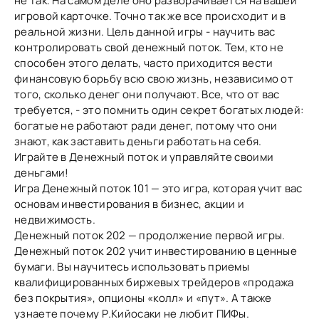
не так. На самом деле оно разворачивается на вашей
игровой карточке. Точно так же все происходит и в
реальной жизни. Цель данной игры - научить вас
контролировать свой денежный поток. Тем, кто не
способен этого делать, часто приходится вести
финансовую борьбу всю свою жизнь, независимо от
того, сколько денег они получают. Все, что от вас
требуется, - это помнить один секрет богатых людей:
богатые не работают ради денег, потому что они
знают, как заставить деньги работать на себя.
Играйте в Денежный поток и управляйте своими
деньгами!
Игра Денежный поток 101 — это игра, которая учит вас
основам инвестирования в бизнес, акции и
недвижимость.
Денежный поток 202 — продолжение первой игры.
Денежный поток 202 учит инвестированию в ценные
бумаги. Вы научитесь использовать приемы
квалифицированных биржевых трейдеров «продажа
без покрытия», опционы «колл» и «пут». А также
узнаете почему Р.Кийосаки не любит ПИФы.