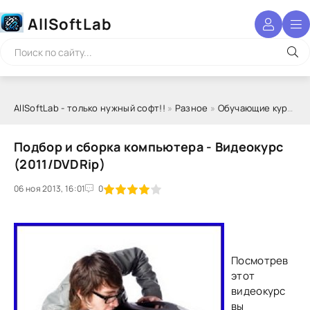
AllSoftLab
AllSoftLab - только нужный софт!!
»
Разное
»
Обучающие курсы
» 
Подбор и сборка компьютера - Видеокурс
(2011/DVDRip)
06 ноя 2013, 16:01
1
2
3
4
5
0
Посмотрев
этот
видеокурс
вы