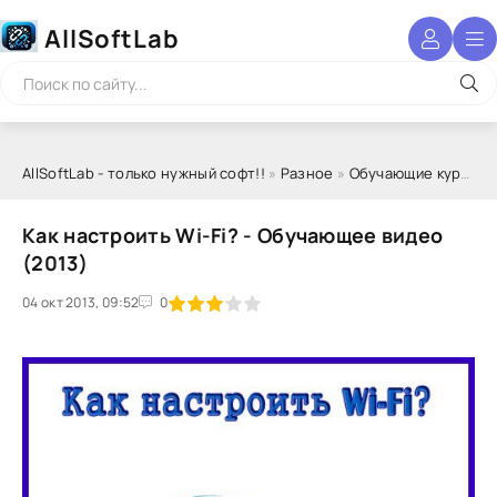
AllSoftLab
AllSoftLab - только нужный софт!!
»
Разное
»
Обучающие курсы
» 
Как настроить Wi-Fi? - Обучающее видео
(2013)
04 окт 2013, 09:52
1
2
3
4
5
0