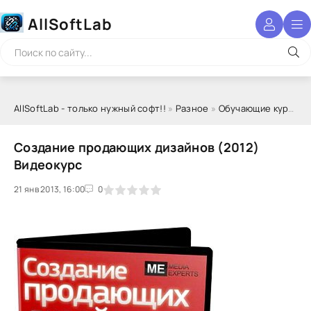
AllSoftLab
AllSoftLab - только нужный софт!!
»
Разное
»
Обучающие курсы
» 
Создание продающих дизайнов (2012)
Видеокурс
21 янв 2013, 16:00
1
2
3
4
5
0