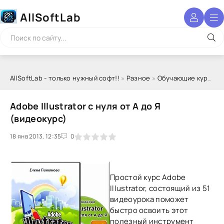
AllSoftLab
AllSoftLab - только нужный софт!!
»
Разное
»
Обучающие курсы
» 
Adobe Illustrator с нуля от А до Я
(видеокурс)
18 янв 2013, 12:35
1
2
3
4
5
0
Простой курс Adobe
Illustrator, состоящий из 51
видеоурока поможет
быстро освоить этот
полезный инструмент