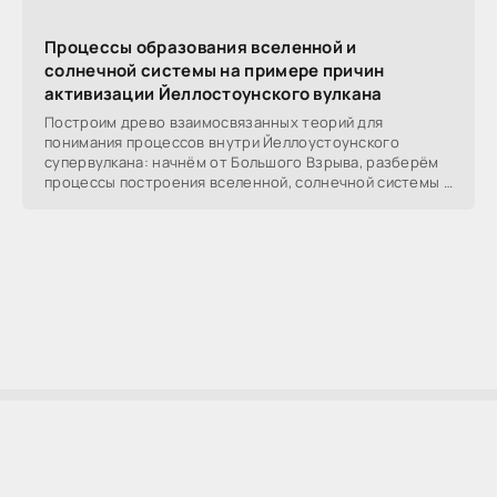
Процессы образования вселенной и
солнечной системы на примере причин
активизации Йеллостоунского вулкана
Построим древо взаимосвязанных теорий для
понимания процессов внутри Йеллоустоунского
супервулкана: начнём от Большого Взрыва, разберём
процессы построения вселенной, солнечной системы в
частности,
AllSoftLab