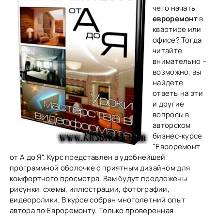
чего начать
евроремонт
в
квартире или
офисе? Тогда
читайте
внимательно –
возможно, вы
найдете
ответы на эти
и другие
вопросы в
авторском
бизнес-курсе
"Евроремонт
от А до Я". Курс представлен в удобнейшей
программной оболочке с приятным дизайном для
комфортного просмотра. Вам будут предложены
рисунки, схемы, иллюстрации, фотографии,
видеоролики. В курсе собран многолетний опыт
автора по Евроремонту. Только проверенная