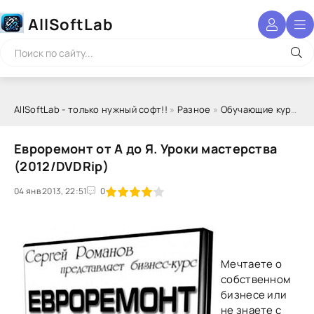
AllSoftLab
AllSoftLab - только нужный софт!!
»
Разное
»
Обучающие курсы
» 
Евроремонт от А до Я. Уроки мастерства
(2012/DVDRip)
04 янв 2013, 22:51
1
2
3
4
5
0
Мечтаете о
собственном
бизнесе или
не знаете с