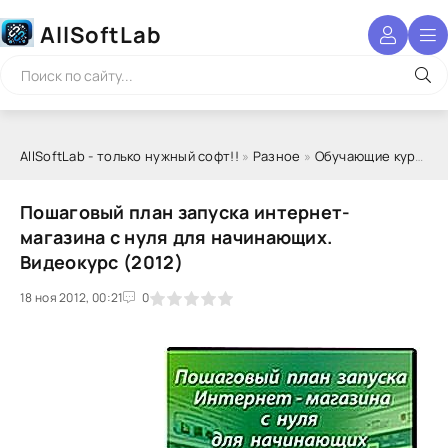
AllSoftLab
AllSoftLab - только нужный софт!!
»
Разное
»
Обучающие курсы
» 
Пошаговый план запуска интернет-
магазина с нуля для начинающих.
Видеокурс (2012)
18 ноя 2012, 00:21
1
2
3
4
5
0