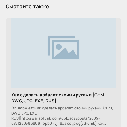
Смотрите также:
Как сделать арбалет своими руками [CHM,
DWG, JPG, EXE, RUS]
[thumb=left|Как сделать арбалет своими руками [CHM,
DWG, JPG, EXE,
RUS]]https://allsoftlab.com/uploads/posts/2009-
08/1250596909_epb0hyjlf9xaicq.jpeg[/thumb] Как