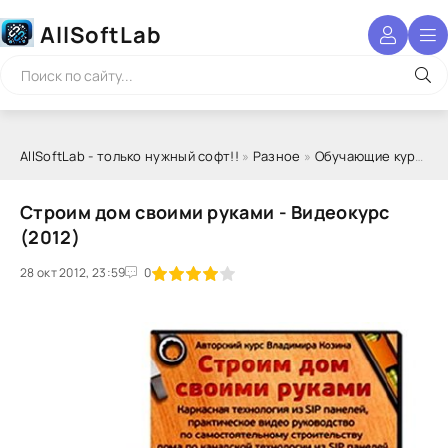
AllSoftLab
AllSoftLab - только нужный софт!!
»
Разное
»
Обучающие курсы
» 
Строим дом своими руками - Видеокурс
(2012)
28 окт 2012, 23:59
1
2
3
4
5
0