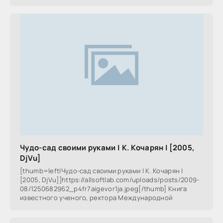
самостоятельно изготовить арбалет.
Чудо-сад своими руками | К. Кочарян | [2005,
DjVu]
[thumb=left|Чудо-сад своими руками | К. Кочарян |
[2005, DjVu]]https://allsoftlab.com/uploads/posts/2009-
08/1250682962_p4fr7aigevor1ja.jpeg[/thumb] Книга
известного ученого, ректора Международной