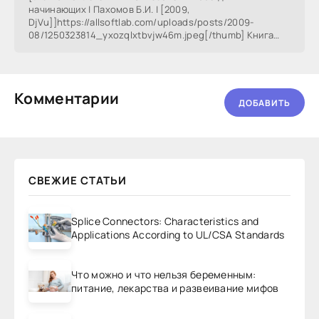
начинающих | Пахомов Б.И. | [2009,
DjVu]]https://allsoftlab.com/uploads/posts/2009-
08/1250323814_yxozqlxtbvjw46m.jpeg[/thumb] Книга
является руководством
Комментарии
ДОБАВИТЬ
СВЕЖИЕ СТАТЬИ
Splice Connectors: Characteristics and
Applications According to UL/CSA Standards
Что можно и что нельзя беременным:
питание, лекарства и развеивание мифов