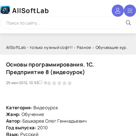
AllSoftLab
AllSoftLab - только нужный софт!!
»
Разное
»
Обучающие курсы
» 
Основы программирования. 1С.
Предприятие 8 (видеоурок)
25 июл 2012, 10:53
1
2
3
4
5
0
Категория:
Видеоурок
Жанр:
Обучение
Автор:
Башкарев Олег Геннадьевич
Год выпуска:
2010
Язык:
Русский