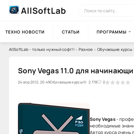
AllSoftLab
ТЕХНО НОВОСТИ
СТАТЬИ
ПРОГРАММЫ
AllSoftLab - только нужный софт!!
»
Разное
»
Обучающие курсы
Sony Vegas 11.0 для начинающи
24 апр 2012, 20:49
0
Обучающие курсы
1
2
3
2 778
4
5
0
Sony Vegas
- профе
необходимые знания
Автор курса очень