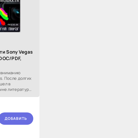
ти Sony Vegas
 DOC/PDF,
 вниманию
s. После долгих
шел в
мне литературы
ти, описания об
ДОБАВИТЬ