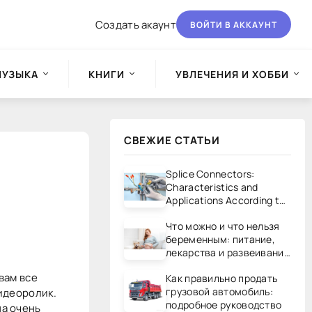
Создать акаунт
ВОЙТИ В АККАУНТ
МУЗЫКА
КНИГИ
УВЛЕЧЕНИЯ И ХОББИ
СВЕЖИЕ СТАТЬИ
Splice Connectors:
Characteristics and
Applications According to
UL/CSA Standards
Что можно и что нельзя
беременным: питание,
лекарства и развеивание
мифов
вам все
Как правильно продать
грузовой автомобиль:
идеоролик.
подробное руководство
на очень