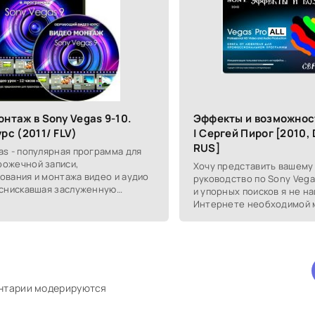
нтаж в Sony Vegas 9-10.
Эффекты и возможнос
рс (2011/ FLV)
| Сергей Пирог [2010,
RUS]
as - популярная программа для
ожечной записи,
Хочу представить вашему
ования и монтажа видео и аудио
руководство по Sony Vega
 снискавшая заслуженную
и упорных поисков я не на
ость среди видеолюбителей и
Интернете необходимой 
оналов. Данный
по Sony Vegas, а в часнос
использовании и
ентарии модерируются