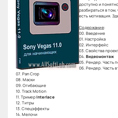
доступно и понятно
разбираться в том, 
есть мотивация. Зд
Содержание
:
00. Введение
01. Настройка
02. Интерфейс
03. Свойства проек
04.
Видеомонтаж
05. Рендер. Часть 
06. Рендер. Часть 
07. Pan Crop
08. Маски
09. Огибающие
10. Track Motion
11. Тример
Interlace
12. Титры
13. Спецэффекты
14. Мелочи