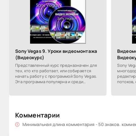
Sony Vegas 9. Уроки видеомонтажа
Видеомо
(Видеокурс)
Видеоку
Представленный курс предназначен для
Sony Veg
тех, кто кто работает, или собирается
многодор
начать работу с программой Sony Vegas.
редактир
Эта программа популярна и среди
потоков,
любителей и среди профессионалов,
популярн
благодаря удобной
професси
Комментарии
Минимальная длина комментария - 50 знаков. комм