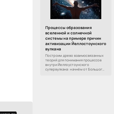
Процессы образования
вселенной и солнечной
системы на примере причин
активизации Йеллостоунского
вулкана
Построим древо взаимосвязанных
теорий для понимания процессов
внутри Йеллоустоунского
супервулкана: начнём от Большого
Взрыва, разберём процессы
построения вселенной, солнечной
системы в частности,