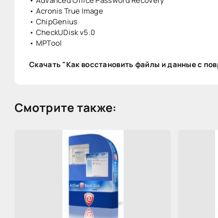
• Advanced Office Password Recovery
• Acronis True Image
• ChipGenius
• CheckUDisk v5.0
• MPTool
Скачать "Как восстановить файлы и данные с по
Смотрите также: