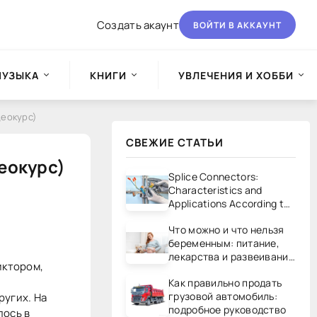
Создать акаунт
ВОЙТИ В АККАУНТ
МУЗЫКА
КНИГИ
УВЛЕЧЕНИЯ И ХОББИ
деокурс)
СВЕЖИЕ СТАТЬИ
еокурс)
Splice Connectors:
Characteristics and
Applications According to
UL/CSA Standards
Что можно и что нельзя
беременным: питание,
лекарства и развеивание
иктором,
мифов
Как правильно продать
грузовой автомобиль:
ругих. На
подробное руководство
лось в