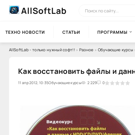
AllSoftLab
ТЕХНО НОВОСТИ
СТАТЬИ
ПРОГРАММЫ
AllSoftLab - только нужный софт!!
»
Разное
»
Обучающие курсы
Как восстановить файлы и дан
11 апр 2012, 10:35
0
Обучающие курсы
1
2
3
2 229
4
5
0