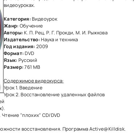
видеоуроках.
Категория:
Видеоурок
Жанр:
Обучение
Авторы:
К. П. Рец, Р. Г. Прокди, М. И. Рыжкова
Издательство:
Наука и техника
Год издания:
2009
Формат:
DVD
Язык:
Русский
Размер:
761 МB
Содержимое видеокурса:
Урок 1. Введение
Урок 2. Восстановление удаленных файлов
ей
к).
. Чтение "плохих" CD/DVD
ожности восстановления. Программа Active@Killdisk.