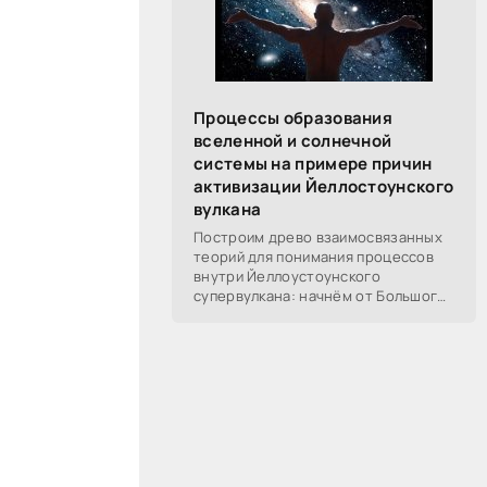
Процессы образования
вселенной и солнечной
системы на примере причин
активизации Йеллостоунского
вулкана
Построим древо взаимосвязанных
теорий для понимания процессов
внутри Йеллоустоунского
супервулкана: начнём от Большого
Взрыва, разберём процессы
построения вселенной, солнечной
системы в частности,