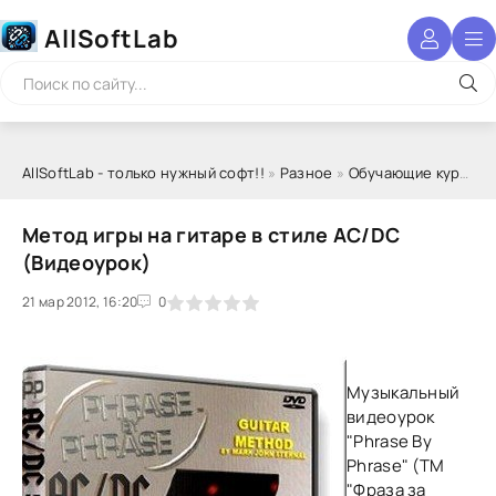
AllSoftLab
AllSoftLab - только нужный софт!!
»
Разное
»
Обучающие курсы
» 
Метод игры на гитаре в стиле AC/DC
(Видеоурок)
21 мар 2012, 16:20
1
2
3
4
5
0
Музыкальный
видеоурок
"Phrase By
Phrase" (ТМ
"Фраза за