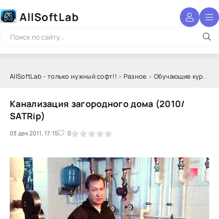
AllSoftLab
AllSoftLab - только нужный софт!!
»
Разное
»
Обучающие курсы
» 
Канализация загородного дома (2010/
SATRip)
03 дек 2011, 17:15
1
2
3
4
5
0