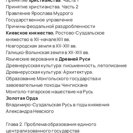
Принятие
христианства
. Часть 1
Принятие христианства. Часть 2
Правление Ярослава Мудрого
Государственное управление
Причины феодальной раздробленности
Киевское княжество
, Ростово-Суздальское
княжество в ХII-началеХIII вв.
Новгородская земля в ХII-ХIII вв.
Галицко-Волынская земля в ХII-ХIII вв.
Языческие верования в
Древней Руси
Древнерусская культура: письменность, летописание
Древнерусская культура: Архитектура.
Образование Монгольского государства и
завоевательные походы Чингисхана
Монголо-татарское нашествие на Русь
Золотая Орда
Владимиро-Суздальская Русь в годы княжения
Александра Невского
Глава 2. Проблема образования единого
централизованного государства