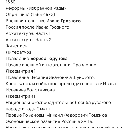
1550 г.
Реформы «Избранной Рады»
Опричнина (1565-1572)
Внешняя политика
Ивана Грозного
Россия после Ивана Грозного
Архитектура. Часть 1
Архитектура. Часть 2
Живопись
Литература
Правление
Бориса Годунова
Начало внешней интервенции. Правление
Лжедмитрия 1
Правление Василия Ивановича Шуйского.
Крестьянская война под предводительством Ивана
Исаевича Болотникова
Лжедмитрий II
Национально-освободительная борьба русского
народа в годы Смуты
Первые Романовы. Михаил Федорович Романов
Экономическое развитие России в XVII в.
Население, торговые связи и зарождение мануфактур