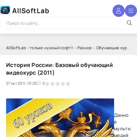
AllSoftLab
AllSoftLab - только нужный софт!!
»
Разное
»
Обучающие курсы
» 
История России: Базовый обучающий
видеокурс (2011)
27 окт 2011, 19:25
1
2
3
4
5
0
Данно
е
мульти
медий