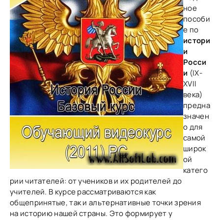
ное
пособи
е по
истори
и
Росси
и
(IХ-
ХVII
века)
предна
значен
о для
самой
широк
ой
катего
рии читателей: от учеников и их родителей до
учителей. В курсе рассматриваются как
общепринятые, так и альтернативные точки зрения
на историю нашей страны. Это формирует у