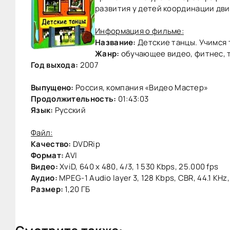
развития у детей координации дви
Информация о фильме:
Название:
Детские танцы. Учимся т
Жанр:
обучающее видео, фитнес, т
Год выхода:
2007
Выпущено:
Россия, компания «Видео Мастер»
Продолжительность:
01:43:03
Язык:
Русский
Файл:
Качество:
DVDRip
Формат:
AVI
Видео:
XviD, 640 x 480, 4/3, 1 530 Kbps, 25.000 fps
Аудио:
MPEG-1 Audio layer 3, 128 Kbps, CBR, 44.1 KHz,
Размер:
1,20 ГБ