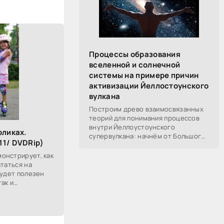
Процессы образования
вселенной и солнечной
системы на примере причин
активизации Йеллостоунского
вулкана
Построим древо взаимосвязанных
теорий для понимания процессов
внутри Йеллоустоунского
оликах.
супервулкана: начнём от Большого
11/ DVDRip)
Взрыва, разберём процессы
построения вселенной, солнечной
онстрирует, как
системы в частности,
ататься на
будет полезен
ак и
лекательного