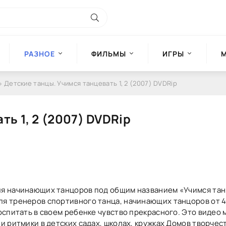
РАЗНОЕ
ФИЛЬМЫ
ИГРЫ
» Детские танцы. Учимся танцевать 1, 2 (2007) DVDRip
ть 1, 2 (2007) DVDRip
я начинающих танцоров под общим названием «Учимся тан
 тренеров спортивного танца, начинающих танцоров от 4 д
оспитать в своем ребенке чувство прекрасного. Это видео 
и ритмики в детских садах, школах, кружках Домов творчес