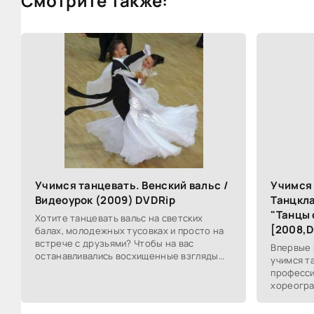
Смотрите также:
Учимся танцевать. Венский вальс /
Учимся 
Видеоурок (2009) DVDRip
Танцкла
"Танцы 
Хотите танцевать вальс на светских
[2008,
балах, молодежных тусовках и просто на
встрече с друзьями? Чтобы на вас
Впервые 
останавливались восхищенные взгляды
учимся т
всего зала? Тогда запускайте этот учите и
професси
запоминайте!
хореогра
телезрит
принимаю