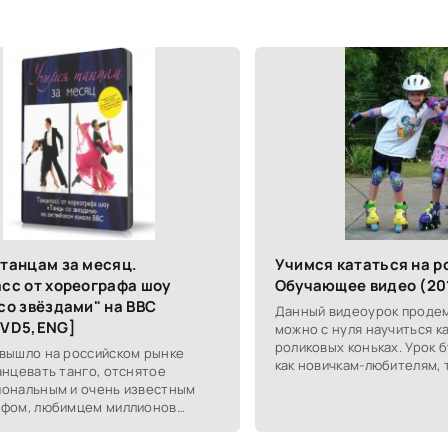
танцам за месяц.
Учимся кататься на р
сс от хореографа шоу
Обучающее видео (20
со звёздами" на BBC
Данный видеоурок продем
DVD5,ENG]
можно с нуля научиться к
роликовых коньках. Урок 
вышло на российском рынке
как новичкам-любителям, т
анцевать танго, отснятое
профессионалам этого ув
ональным и очень известным
для здоровья и
фом, любимцем миллионов
елей, Антоном дю Беке,
щего участие в уже