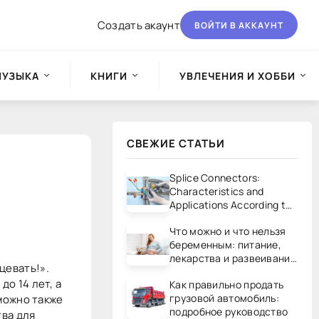
Создать акаунт
ВОЙТИ В АККАУНТ
МУЗЫКА
КНИГИ
УВЛЕЧЕНИЯ И ХОББИ
СВЕЖИЕ СТАТЬИ
Splice Connectors:
Characteristics and
Applications According to
UL/CSA Standards
Что можно и что нельзя
беременным: питание,
лекарства и развеивание
цевать!».
мифов
о 14 лет, а
Как правильно продать
грузовой автомобиль:
можно также
подробное руководство
тва для