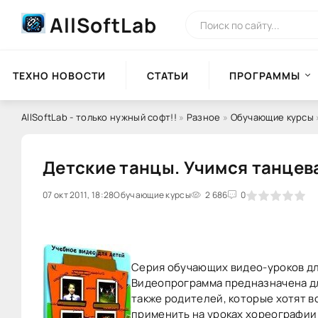
AllSoftLab
ТЕХНО НОВОСТИ
СТАТЬИ
ПРОГРАММЫ
AllSoftLab - только нужный софт!!
»
Разное
»
Обучающие курсы
Детские танцы. Учимся танцева
07 окт 2011, 18:28
0
Обучающие курсы
1
2
3
2 686
4
5
0
Серия обучающих видео-уроков дл
Видеопрограмма предназначена для
также родителей, которые хотят в
применить на уроках хореографии 