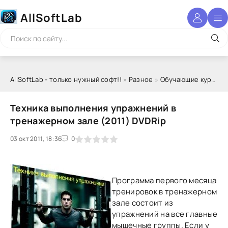
AllSoftLab
AllSoftLab - только нужный софт!!
»
Разное
»
Обучающие курсы
» 
Техника выполнения упражнений в
тренажерном зале (2011) DVDRip
03 окт 2011, 18:36
1
2
3
4
5
0
Программа первого месяца
тренировок в тренажерном
зале состоит из
упражнений на все главные
мышечные группы. Если у