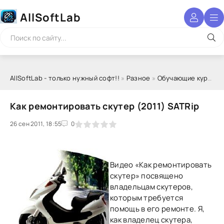
AllSoftLab
AllSoftLab - только нужный софт!!
»
Разное
»
Обучающие курсы
» 
Как ремонтировать скутер (2011) SATRip
26 сен 2011, 18:55
1
2
3
4
5
0
Видео «Как ремонтировать
скутер» посвящено
владельцам скутеров,
которым требуется
помощь в его ремонте. Я,
как владелец скутера,