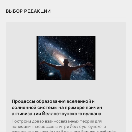
ВЫБОР РЕДАКЦИИ
Процессы образования вселенной и
солнечной системы на примере причин
активизации Йеллостоунского вулкана
Построим древо взаимосвязанных теорий для
понимания процессов внутри Йеллоустоунского
супервулкана: начнём от Большого Взрыва, разберём