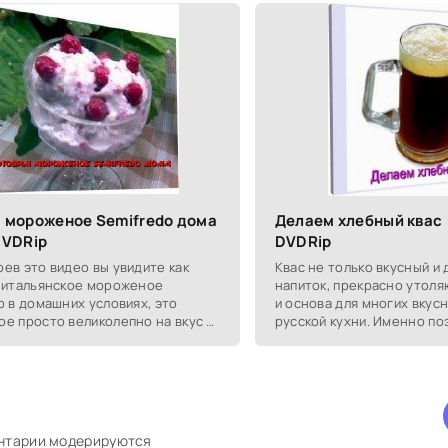
 мороженое Semifredo дома
Делаем хлебный квас 
DVDRip
DVDRip
ев это видео вы увидите как
Квас не только вкусный и
 итальянское мороженое
напиток, прекрасно утоля
o в домашних условиях, это
и основа для многих вкус
е просто великолепно на вкус и
русской кухни. Именно по
я оно достаточно просто,
предлагает вам приготови
видео и готовим
своими руками.
ентарии модерируются