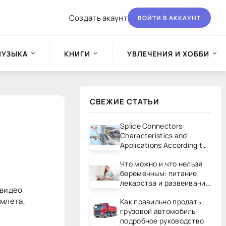
Создать акаунт
ВОЙТИ В АККАУНТ
МУЗЫКА
КНИГИ
УВЛЕЧЕНИЯ И ХОББИ
СВЕЖИЕ СТАТЬИ
Splice Connectors:
Characteristics and
Applications According to
UL/CSA Standards
Что можно и что нельзя
беременным: питание,
лекарства и развеивание
 видео
мифов
омлета,
Как правильно продать
грузовой автомобиль:
подробное руководство