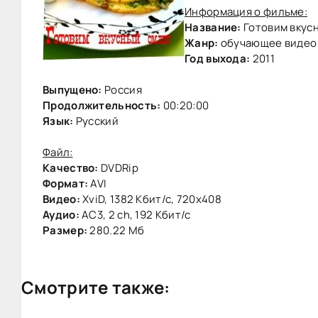
Информация о фильме:
Название:
Готовим вкус
Жанр:
обучающее видео
Год выхода:
2011
Выпущено:
Россия
Продолжительность:
00:20:00
Язык:
Русский
Файл:
Качество:
DVDRip
Формат:
AVI
Видео:
XviD, 1382 Кбит/с, 720x408
Аудио:
AC3, 2 ch, 192 Кбит/с
Размер:
280.22 Мб
Смотрите также: