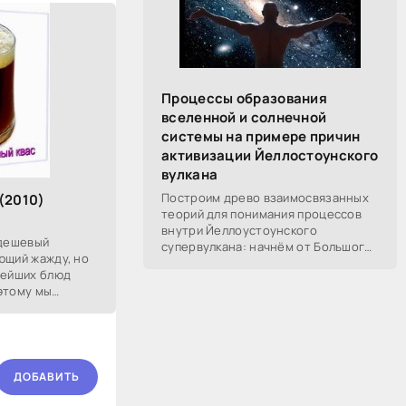
Процессы образования
вселенной и солнечной
системы на примере причин
активизации Йеллостоунского
вулкана
Построим древо взаимосвязанных
(2010)
теорий для понимания процессов
внутри Йеллоустоунского
 дешевый
супервулкана: начнём от Большого
ющий жажду, но
Взрыва, разберём процессы
нейших блюд
построения вселенной, солнечной
этому мы
системы в частности,
ть этот напиток
ДОБАВИТЬ