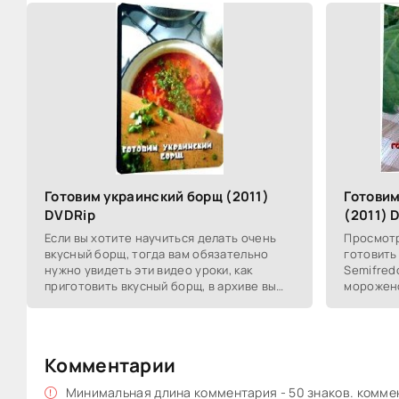
Готовим украинский борщ (2011)
Готовим
DVDRip
(2011) 
Если вы хотите научиться делать очень
Просмотр
вкусный борщ, тогда вам обязательно
готовить
нужно увидеть эти видео уроки, как
Semifred
приготовить вкусный борщ, в архиве вы
морожено
найдете 3 лучших рецепта борща, но всё
готовитс
таки особое
смотрим 
Комментарии
Минимальная длина комментария - 50 знаков. комм