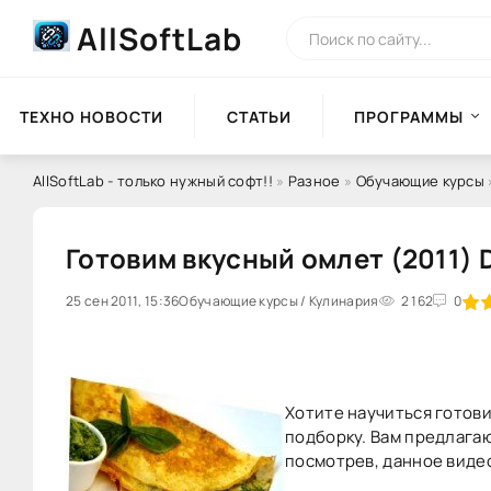
AllSoftLab
ТЕХНО НОВОСТИ
СТАТЬИ
ПРОГРАММЫ
AllSoftLab - только нужный софт!!
»
Разное
»
Обучающие курсы
Готовим вкусный омлет (2011) 
25 сен 2011, 15:36
Обучающие курсы / Кулинария
60
1
2
3
2 162
4
5
0
Хотите научиться готови
подборку. Вам предлага
посмотрев, данное виде