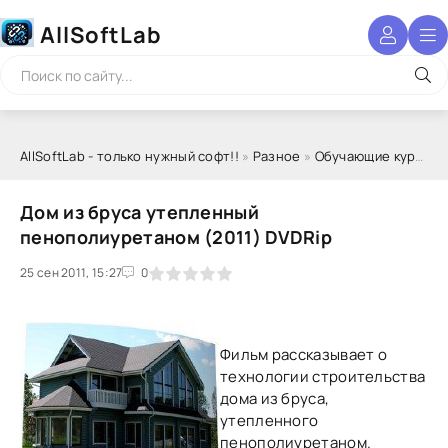
AllSoftLab
AllSoftLab - только нужный софт!!
»
Разное
»
Обучающие курсы
» 
Дом из бруса утепленный
пенополиуретаном (2011) DVDRip
25 сен 2011, 15:27
1
2
3
4
5
0
Фильм рассказывает о
технологии строительства
дома из бруса,
утепленного
пенополиуретаном.