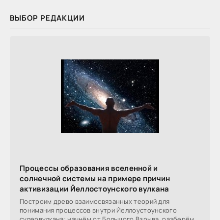
ВЫБОР РЕДАКЦИИ
Процессы образования вселенной и
солнечной системы на примере причин
активизации Йеллостоунского вулкана
Построим древо взаимосвязанных теорий для
понимания процессов внутри Йеллоустоунского
супервулкана: начнём от Большого Взрыва, разберём