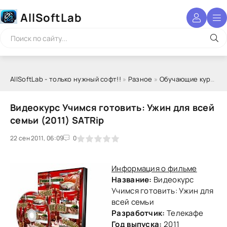
AllSoftLab
AllSoftLab - только нужный софт!!
»
Разное
»
Обучающие курсы
» 
Видеокурс Учимся готовить: Ужин для всей
семьи (2011) SATRip
22 сен 2011, 06:09
1
2
3
4
5
0
Информация о фильме
Название:
Видеокурс
Учимся готовить: Ужин для
всей семьи
Разработчик:
Телекафе
Год выпуска:
2011