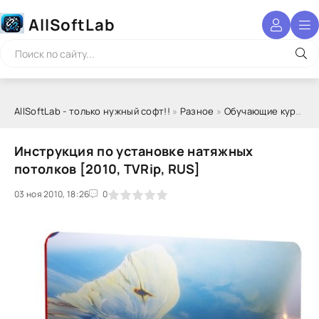
AllSoftLab
AllSoftLab - только нужный софт!!
»
Разное
»
Обучающие курсы
» 
Инструкция по установке натяжных
потолков [2010, TVRip, RUS]
03 ноя 2010, 18:26
1
2
3
4
5
0