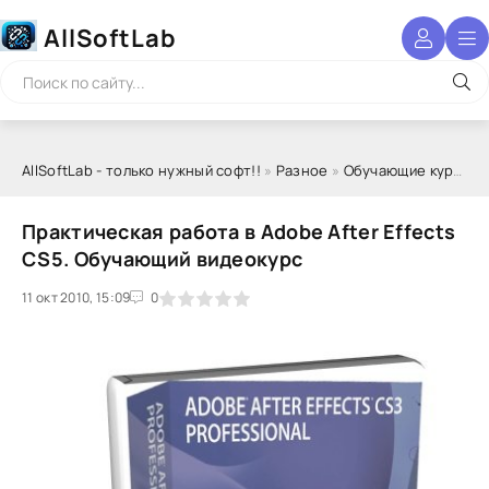
AllSoftLab
AllSoftLab - только нужный софт!!
»
Разное
»
Обучающие курсы
» 
Практическая работа в Adobe After Effects
CS5. Обучающий видеокурс
11 окт 2010, 15:09
1
2
3
4
5
0