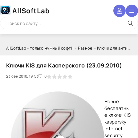
AllSoftLab
AllSoftLab - только нужный софт!!
»
Разное
»
Ключи для антивирусов
Ключи KIS для Касперского (23.09.2010)
23 сен 2010, 19:53
1
2
3
4
5
0
Новые
бесплатны
е ключи KIS
kaspersky
internet
security