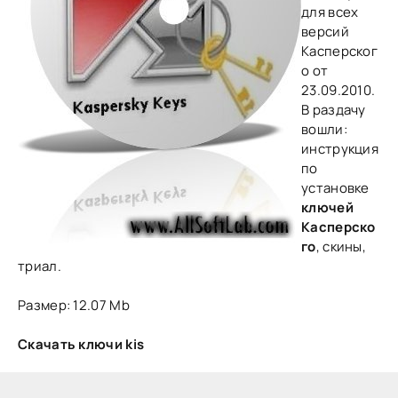
для всех
версий
Касперског
о от
23.09.2010.
В раздачу
вошли:
инструкция
по
установке
ключей
Касперско
го
, скины,
триал.
Размер: 12.07 Mb
Скачать ключи kis