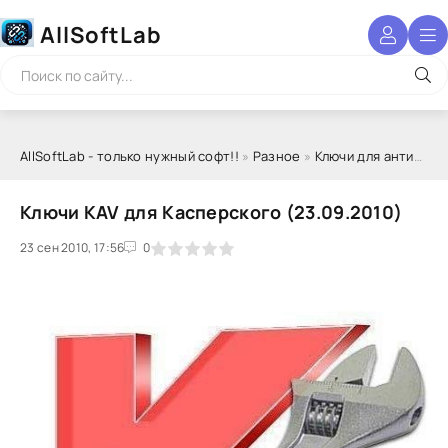
AllSoftLab
AllSoftLab - только нужный софт!!
»
Разное
»
Ключи для антивирусов
Ключи KAV для Касперского (23.09.2010)
23 сен 2010, 17:56
1
2
3
4
5
0