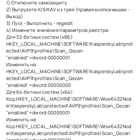
1) Отключите самозащиту
2) Выгрузите KIS/KAV из трея (правая кнопка мышки -
Выход)
3) Пуск - Выполнить - regedit
4) Измените значения параметров реестра:
Для 32-битных систем (х86):
HKEY_LOCAL_MACHINE\SOFTWARE\KasperskyLab\prot
ected\AVP9\profiles\Scan_Qscan
"enabled"=dword:00000001
Изменить на:
HKEY_LOCAL_MACHINE\SOFTWARE\KasperskyLab\prot
ected\AVP9\profiles\Scan_Qscan
"enabled"=dword:00000000
Для 64-битных систем (х64):
Код:HKEY_LOCAL_MACHINE\SOFTWARE\Wow6432Nod
e\KasperskyLab\protected\AVP9\profiles\Scan_Qscan
"enabled"=dword:00000001
Изменить на:
Код:HKEY_LOCAL_MACHINE\SOFTWARE\Wow6432Nod
e\KasperskyLab\protected\AVP9\profiles\Scan_Qscan