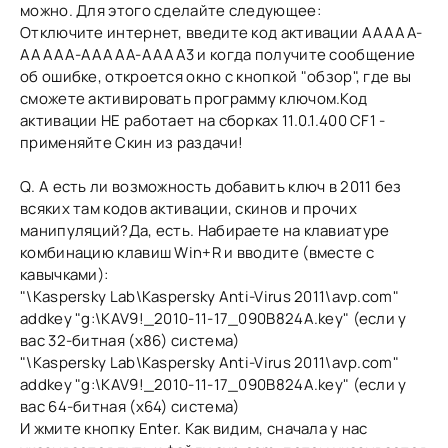
можно. Для этого сделайте следующее:
Отключите интернет, введите код активации AAAAA-
AAAAA-AAAAA-AAAA3 и когда получите сообщение
об ошибке, откроется окно с кнопкой "обзор", где вы
сможете активировать программу ключом.Код
активации НЕ работает на сборках 11.0.1.400 CF1 -
применяйте Скин из раздачи!
Q. А есть ли возможность добавить ключ в 2011 без
всяких там кодов активации, скинов и прочих
манипуляций?Да, есть. Набираете на клавиатуре
комбинацию клавиш Win+R и вводите (вместе с
кавычками):
"\Kaspersky Lab\Kaspersky Anti-Virus 2011\avp.com"
addkey "g:\KAV9!_2010-11-17_090B824A.key" (если у
вас 32-битная (х86) система)
"\Kaspersky Lab\Kaspersky Anti-Virus 2011\avp.com"
addkey "g:\KAV9!_2010-11-17_090B824A.key" (если у
вас 64-битная (х64) система)
И жмите кнопку Enter. Как видим, сначала у нас