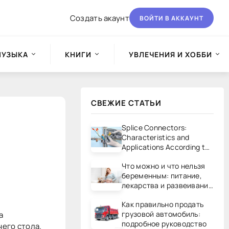
Создать акаунт
ВОЙТИ В АККАУНТ
МУЗЫКА
КНИГИ
УВЛЕЧЕНИЯ И ХОББИ
СВЕЖИЕ СТАТЬИ
Splice Connectors:
Characteristics and
Applications According to
UL/CSA Standards
Что можно и что нельзя
беременным: питание,
лекарства и развеивание
мифов
Как правильно продать
грузовой автомобиль:
а
подробное руководство
его стола.