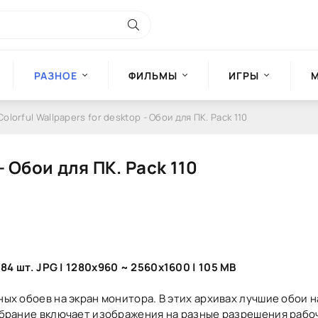
РАЗНОЕ
ФИЛЬМЫ
ИГРЫ
Colorful Wallpapers for desktop - Обои для ПК. Pack 110
- Обои для ПК. Pack 110
84 шт. JPG | 1280x960 ~ 2560x1600 | 105 MB
х обоев на экран монитора. В этих архивах лучшие обои н
брание включает изображения на разные разрешения рабоч