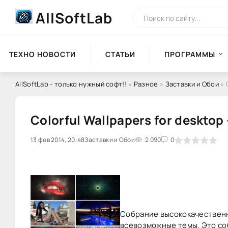
AllSoftLab
ТЕХНО НОВОСТИ
СТАТЬИ
ПРОГРАММЫ
AllSoftLab - только нужный софт!!
»
Разное
»
Заставки и Обои
» 
Colorful Wallpapers for desktop 
13 фев 2014, 20:48
0
Заставки и Обои
1
2
3
2 090
4
5
0
Собрание высококачественны
всевозможные темы. Это со