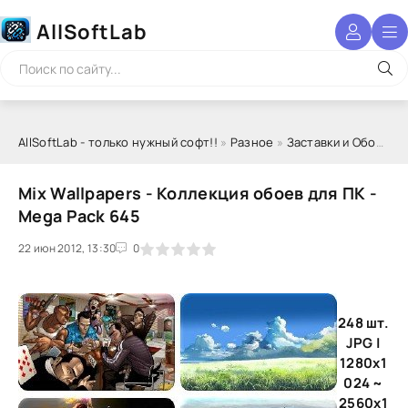
AllSoftLab
AllSoftLab - только нужный софт!!
»
Разное
»
Заставки и Обои
» Mi
Mix Wallpapers - Коллекция обоев для ПК -
Mega Pack 645
22 июн 2012, 13:30
1
2
3
4
5
0
248 шт.
JPG |
1280x1
024 ~
2560x1