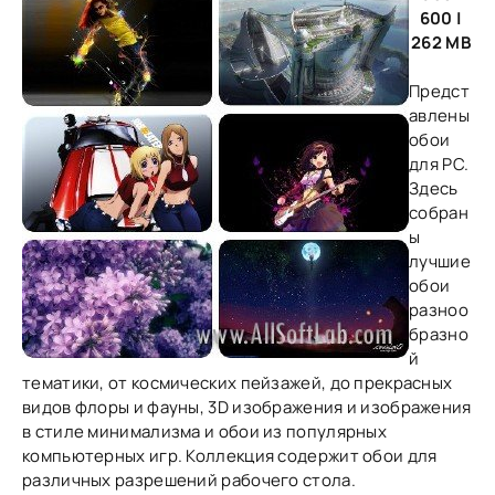
600 |
262 MB
Предст
авлены
обои
для PC.
Здесь
собран
ы
лучшие
обои
разноо
бразно
й
тематики, от космических пейзажей, до прекрасных
видов флоры и фауны, 3D изображения и изображения
в стиле минимализма и обои из популярных
компьютерных игр. Коллекция содержит обои для
различных разрешений рабочего стола.